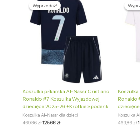
cena
cena
Wyprzedaż!
Wyprzedaż!
Wypr
Wypr
wynosiła:
wynosi:
w
469,86 zł.
125,68 zł.
4
Koszulka piłkarska Al-Nassr Cristiano
Koszulka 
Ronaldo #7 Koszulka Wyjazdowej
Ronaldo #
dziecięce 2025-26 +Krótkie Spodenk
dziecięc
Koszulka Al-Nassr dla dzieci
Koszulka Al
469,86
zł
125,68
zł
469,86
zł