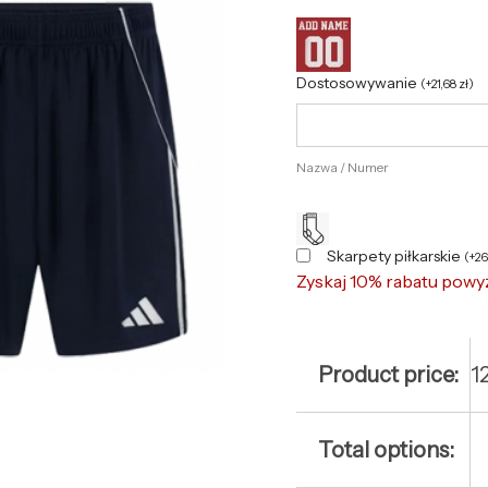
Dostosowywanie
(
+
21,68
zł
)
Nazwa / Numer
Skarpety piłkarskie
(
+
2
Zyskaj 10% rabatu powy
Product price:
1
Total options: