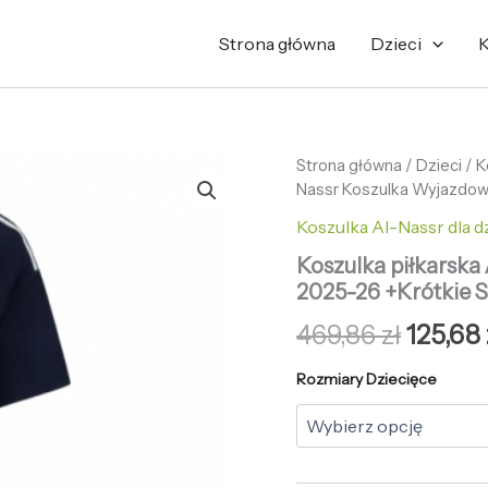
Strona główna
Dzieci
K
ilość
Strona główna
/
Pierwo
Dzieci
/
K
Koszulka
Nassr Koszulka Wyjazdow
cena
piłkarska
Koszulka Al-Nassr dla d
Al-
wynosi
Nassr
Koszulka piłkarska
Koszulka
469,86 
2025-26 +Krótkie 
Wyjazdowej
dziecięce
469,86
zł
125,68
2025-
26
Rozmiary Dziecięce
+Krótkie
Spodenk