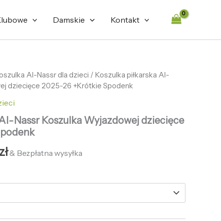
469,86 zł.
125,68 zł.
lubowe
Damskie
Kontakt
tna
oszulka Al-Nassr dla dzieci
Aktualna
/ Koszulka piłkarska Al-
ej dziecięce 2025-26 +Krótkie Spodenk
cena
zieci
ła:
wynosi:
 Al-Nassr Koszulka Wyjazdowej dziecięce
zł.
125,68 zł.
Spodenk
zł
& Bezpłatna wysyłka