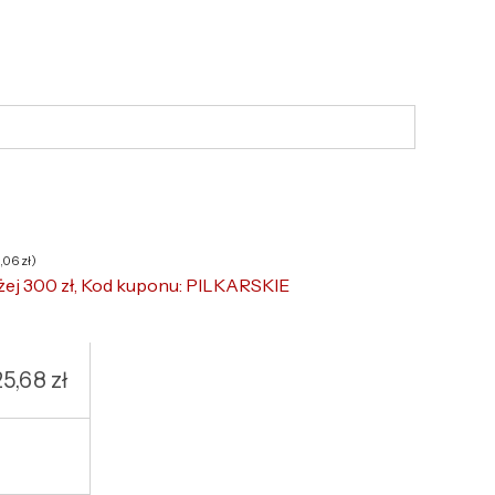
6,06
zł
)
żej 300 zł, Kod kuponu: PILKARSKIE
25,68
zł