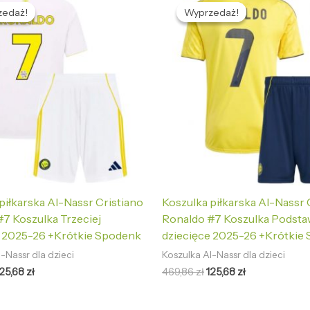
cena
cena
cena
cena
zedaż!
zedaż!
Wyprzedaż!
Wyprzedaż!
ynosiła:
wynosi:
wynosiła:
wynosi:
69,86 zł.
125,68 zł.
469,86 zł.
125,68 zł.
piłkarska Al-Nassr Cristiano
Koszulka piłkarska Al-Nassr 
7 Koszulka Trzeciej
Ronaldo #7 Koszulka Podst
e 2025-26 +Krótkie Spodenk
dziecięce 2025-26 +Krótkie
-Nassr dla dzieci
Koszulka Al-Nassr dla dzieci
125,68
zł
469,86
zł
125,68
zł