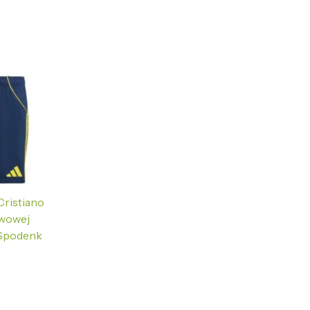
Cristiano
awowej
 Spodenk