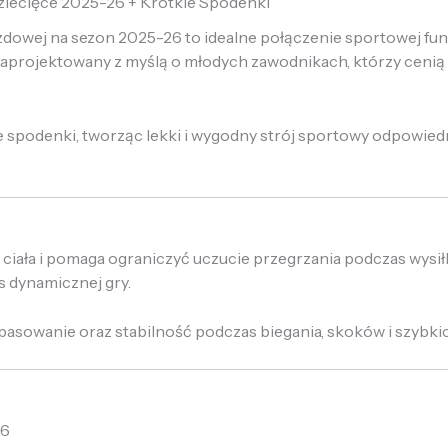
ziecięce 2025-26 + Krótkie Spodenki
azdowej na sezon 2025-26 to idealne połączenie sportowej f
zaprojektowany z myślą o młodych zawodnikach, którzy cenią
podenki, tworząc lekki i wygodny strój sportowy odpowiedni 
ciała i pomaga ograniczyć uczucie przegrzania podczas wysi
s dynamicznej gry.
asowanie oraz stabilność podczas biegania, skoków i szybki
26