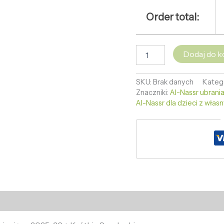
Order total:
Dodaj do k
SKU:
Brak danych
Kateg
Znaczniki:
Al-Nassr ubrania
Al-Nassr dla dzieci z wła