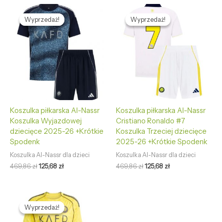
Pierwotna
Aktualna
Pierwotna
Aktualna
cena
cena
cena
cena
Wyprzedaż!
Wyprzedaż!
Wyprzedaż!
Wyprzedaż!
wynosiła:
wynosi:
wynosiła:
wynosi:
469,86 zł.
125,68 zł.
469,86 zł.
125,68 zł.
Koszulka piłkarska Al-Nassr
Koszulka piłkarska Al-Nassr
Koszulka Wyjazdowej
Cristiano Ronaldo #7
dziecięce 2025-26 +Krótkie
Koszulka Trzeciej dziecięce
Spodenk
2025-26 +Krótkie Spodenk
Koszulka Al-Nassr dla dzieci
Koszulka Al-Nassr dla dzieci
469,86
zł
125,68
zł
469,86
zł
125,68
zł
Pierwotna
Aktualna
cena
cena
Wyprzedaż!
Wyprzedaż!
wynosiła:
wynosi:
469,86 zł.
125,68 zł.