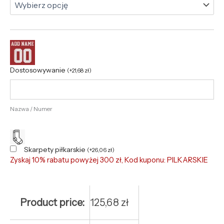
Dostosowywanie
(
+
21,68
zł
)
Nazwa / Numer
Skarpety piłkarskie
(
+
26,06
zł
)
Zyskaj 10% rabatu powyżej 300 zł, Kod kuponu: PILKARSKIE
Product price:
125,68
zł