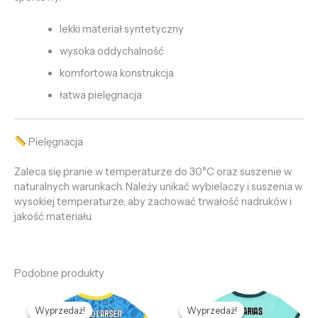
lekki materiał syntetyczny
wysoka oddychalność
komfortowa konstrukcja
łatwa pielęgnacja
Pielęgnacja
Zaleca się pranie w temperaturze do 30°C oraz suszenie w
naturalnych warunkach. Należy unikać wybielaczy i suszenia w
wysokiej temperaturze, aby zachować trwałość nadruków i
jakość materiału.
Podobne produkty
Pierwotna
Aktualna
Pierwotna
Aktualna
cena
cena
cena
cena
Wyprzedaż!
Wyprzedaż!
Wyprzedaż!
Wyprzedaż!
wynosiła:
wynosi:
wynosiła:
wynosi: