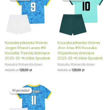
469,85 zł.
128,69 zł.
469,85 zł.
128,69 zł.
Koszulka piłkarska Wolves
Koszulka piłkarska Wolves
Jorgen Strand Larsen #9
Jhon Arias #10 Koszulka
Koszulka Trzeciej dziecięce
Wyjazdowej dziecięce
2025-26 +Krótkie Spodenk
2025-26 +Krótkie Spodenk
Koszulka Wolves dla dzieci
Koszulka Wolves dla dzieci
469,85
zł
128,69
zł
469,85
zł
128,69
zł
Pierwotna
Aktualna
cena
cena
Wyprzedaż!
Wyprzedaż!
wynosiła:
wynosi:
469,85 zł.
128,69 zł.