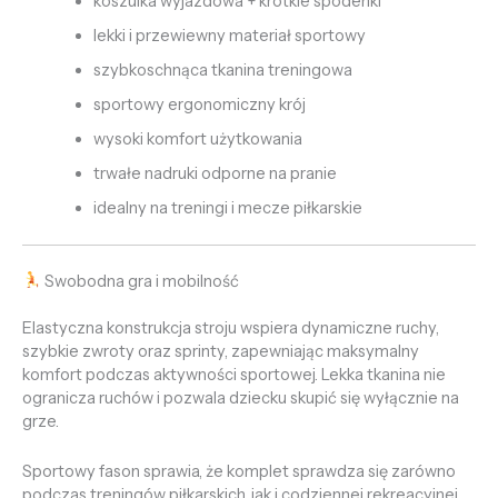
koszulka wyjazdowa + krótkie spodenki
lekki i przewiewny materiał sportowy
szybkoschnąca tkanina treningowa
sportowy ergonomiczny krój
wysoki komfort użytkowania
trwałe nadruki odporne na pranie
idealny na treningi i mecze piłkarskie
Swobodna gra i mobilność
Elastyczna konstrukcja stroju wspiera dynamiczne ruchy,
szybkie zwroty oraz sprinty, zapewniając maksymalny
komfort podczas aktywności sportowej. Lekka tkanina nie
ogranicza ruchów i pozwala dziecku skupić się wyłącznie na
grze.
Sportowy fason sprawia, że komplet sprawdza się zarówno
podczas treningów piłkarskich, jak i codziennej rekreacyjnej