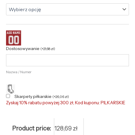
Dostosowywanie
(
+
21,68
zł
)
Nazwa / Numer
Skarpety piłkarskie
(
+
26,06
zł
)
Zyskaj 10% rabatu powyżej 300 zł, Kod kuponu: PILKARSKIE
Product price:
128,69
zł