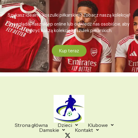
Szukasz idealnej koszulki piłkarskiej? Zobacz naszą kolekcję!
Przeglądaj nasz sklep online lub odwiedź nas osobiście, aby
odkryć naszą kolekcję koszulek piłkarskich.
Kup teraz
Strona główna
Dzieci
Klubowe
Damskie
Kontakt