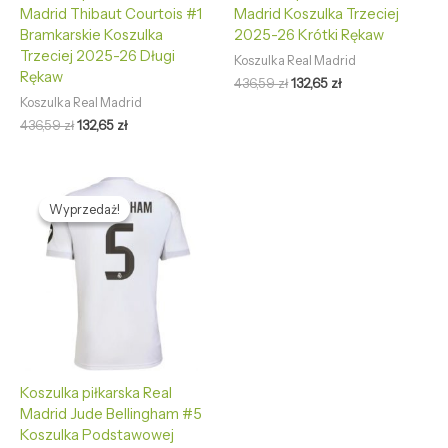
Madrid Thibaut Courtois #1
Madrid Koszulka Trzeciej
Bramkarskie Koszulka
2025-26 Krótki Rękaw
Trzeciej 2025-26 Długi
Koszulka Real Madrid
Rękaw
436,59
zł
132,65
zł
Koszulka Real Madrid
436,59
zł
132,65
zł
Pierwotna
Aktualna
cena
cena
Wyprzedaż!
Wyprzedaż!
wynosiła:
wynosi:
436,59 zł.
132,65 zł.
Koszulka piłkarska Real
Madrid Jude Bellingham #5
Koszulka Podstawowej