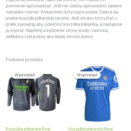
ponownie wprowadzać. Jeśli nie, należy wprowadzić żądane
nazwisko i numer. Wskazówki dotyczące prania: Zaleca się
pranie koszulki piłkarskiej ręcznie. Jeśli chcesz korzystać z
pralki, pamiętaj, aby odwrócić koszulkę piłkarską, a następnie
ją wyprać. Napełnij urządzenie zimną wodą i zastosuj
delikatny cykl prania, aby lepiej chronić kolory.
Podobne produkty
Pierwotna
Aktualna
Pierwotna
Aktualna
cena
cena
cena
cena
Wyprzedaż!
Wyprzedaż!
Wyprzedaż!
Wyprzedaż!
wynosiła:
wynosi:
wynosiła:
wynosi:
436,59 zł.
132,65 zł.
436,59 zł.
132,65 zł.
Koszulka piłkarska Real
Koszulka piłkarska Real