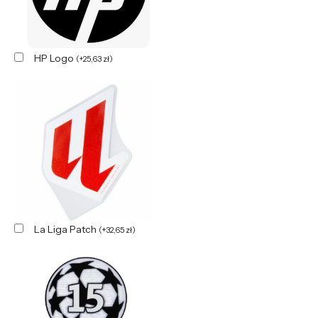
HP Logo
(
+
25,63
zł
)
La Liga Patch
(
+
32,65
zł
)