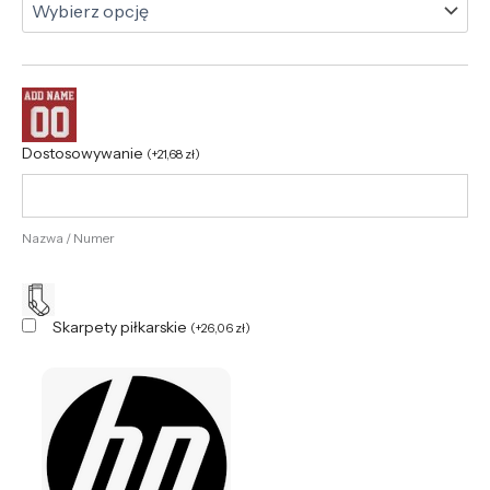
Dostosowywanie
(
+
21,68
zł
)
Nazwa / Numer
Skarpety piłkarskie
(
+
26,06
zł
)