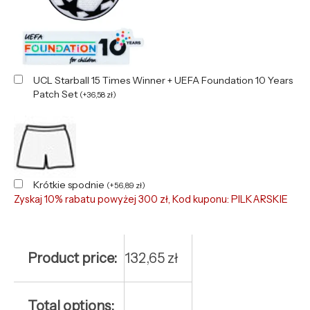
UCL Starball 15 Times Winner + UEFA Foundation 10 Years
Patch Set
(
+
36,58
zł
)
Krótkie spodnie
(
+
56,89
zł
)
Zyskaj 10% rabatu powyżej 300 zł, Kod kuponu: PILKARSKIE
Product price:
132,65
zł
Total options: