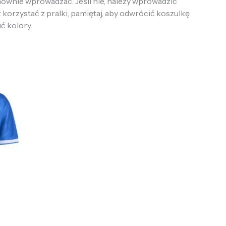
onownie wprowadzać. Jeśli nie, należy wprowadzić
 korzystać z pralki, pamiętaj, aby odwrócić koszulkę
ić kolory.