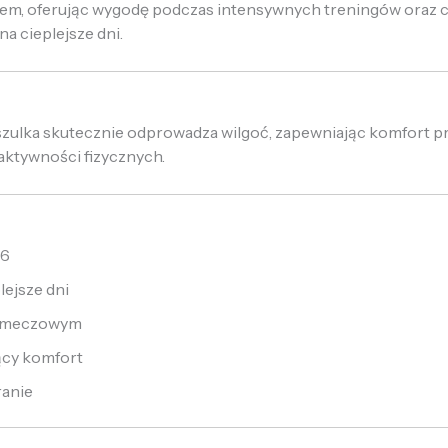
lem, oferując wygodę podczas intensywnych treningów oraz 
na cieplejsze dni.
zulka skutecznie odprowadza wilgoć, zapewniając komfort prze
aktywności fizycznych.
26
lejsze dni
m meczowym
ący komfort
ranie