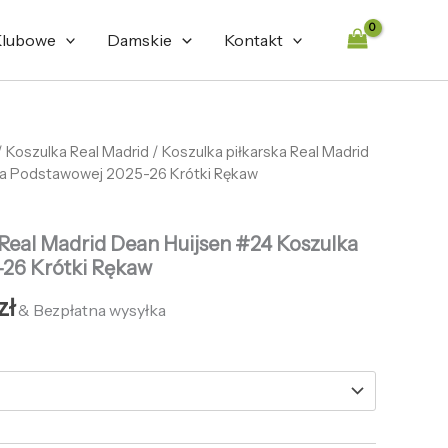
436,59 zł.
132,65 zł.
lubowe
Damskie
Kontakt
tna
/
Koszulka Real Madrid
Aktualna
/ Koszulka piłkarska Real Madrid
ka Podstawowej 2025-26 Krótki Rękaw
cena
ła:
wynosi:
 Real Madrid Dean Huijsen #24 Koszulka
zł.
132,65 zł.
26 Krótki Rękaw
zł
& Bezpłatna wysyłka