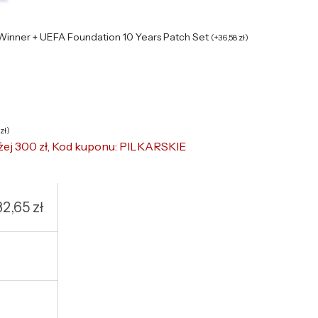
 Winner + UEFA Foundation 10 Years Patch Set
(
+
36,58
zł
)
zł
)
żej 300 zł, Kod kuponu: PILKARSKIE
32,65
zł