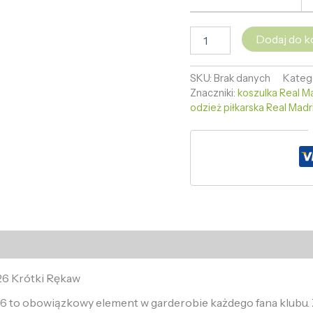
Dodaj do k
SKU:
Brak danych
Kateg
Znaczniki:
koszulka Real M
odzież piłkarska Real Madr
26 Krótki Rękaw
6 to obowiązkowy element w garderobie każdego fana klubu