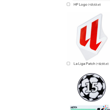
HP Logo
(
+
25,63
zł
)
La Liga Patch
(
+
32,65
zł
)