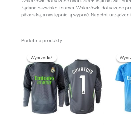
Wskazówki dotyczące nadrukiem: Jeśli nazwa i numer
żądane nazwisko i numer. Wskazówki dotyczące prania
piłkarską, a następnie ją wyprać. Napełnij urządzeni
Podobne produkty
Pierwotna
Aktualna
P
cena
cena
c
Wyprzedaż!
Wyprzedaż!
Wypr
Wypr
wynosiła:
wynosi:
w
436,59 zł.
132,65 zł.
4