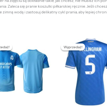
 na zdjęciu są dokładnie takie, jak chcesz, nie musisz ich p
: Zaleca się pranie koszulki piłkarskiej ręcznie. Jeśli chcesz
e zimną wodą i zastosuj delikatny cykl prania, aby lepiej chron
ierwotna
Aktualna
Pierwotna
Aktualna
ena
cena
cena
cena
zedaż!
zedaż!
Wyprzedaż!
Wyprzedaż!
ynosiła:
wynosi:
wynosiła:
wynosi:
36,59 zł.
132,65 zł.
436,59 zł.
132,65 zł.