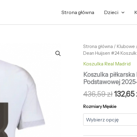
Strona główna
Dzieci
K
ilość
Strona główna
/
Pierwo
Klubowe
Koszulka
Dean Huijsen #24 Koszul
cena
piłkarska
Koszulka Real Madrid
Real
wynosi
Madrid
Koszulka piłkarska
Dean
436,59 
Podstawowej 2025-
Huijsen
#24
436,59
zł
132,65
Koszulka
Podstawowej
Rozmiary Męskie
2025-
26
Krótki
Rękaw