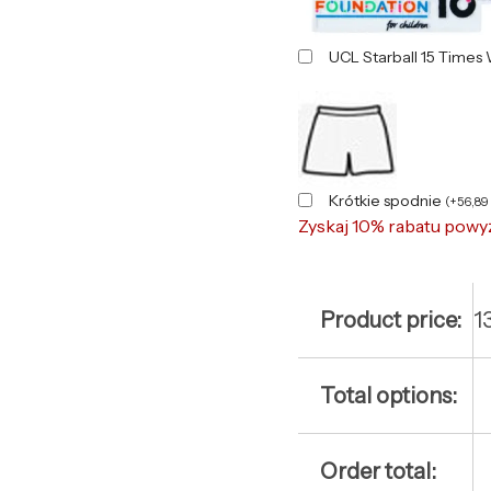
UCL Starball 15 Times
Krótkie spodnie
(
+
56,89
Zyskaj 10% rabatu powy
Product price:
1
Total options:
Order total: