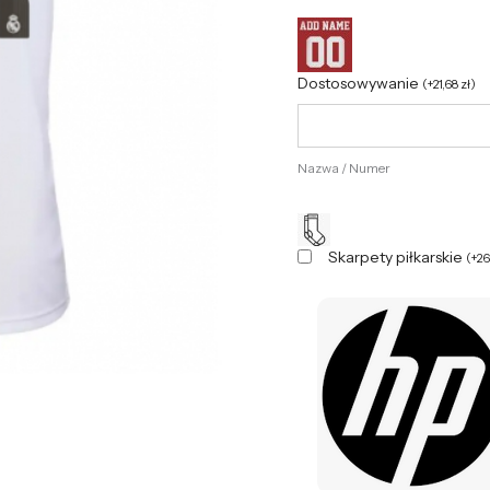
Dostosowywanie
(
+
21,68
zł
)
Nazwa / Numer
Skarpety piłkarskie
(
+
2