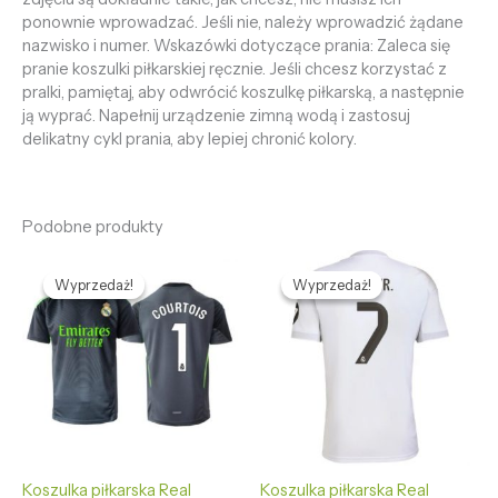
ponownie wprowadzać. Jeśli nie, należy wprowadzić żądane
nazwisko i numer. Wskazówki dotyczące prania: Zaleca się
pranie koszulki piłkarskiej ręcznie. Jeśli chcesz korzystać z
pralki, pamiętaj, aby odwrócić koszulkę piłkarską, a następnie
ją wyprać. Napełnij urządzenie zimną wodą i zastosuj
delikatny cykl prania, aby lepiej chronić kolory.
Podobne produkty
Pierwotna
Aktualna
Pierwotna
Aktualna
cena
cena
cena
cena
Wyprzedaż!
Wyprzedaż!
Wyprzedaż!
Wyprzedaż!
wynosiła:
wynosi:
wynosiła:
wynosi:
436,59 zł.
132,65 zł.
436,59 zł.
132,65 zł.
Koszulka piłkarska Real
Koszulka piłkarska Real