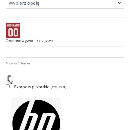
Dostosowywanie
(
+
21,68
zł
)
Nazwa / Numer
Skarpety piłkarskie
(
+
26,06
zł
)