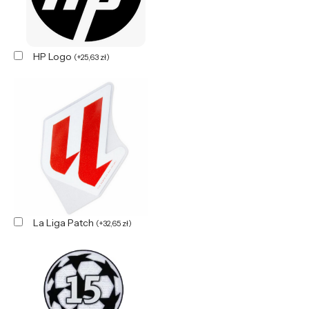
HP Logo
(
+
25,63
zł
)
La Liga Patch
(
+
32,65
zł
)