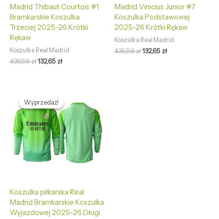
Madrid Thibaut Courtois #1
Madrid Vinicius Junior #7
Bramkarskie Koszulka
Koszulka Podstawowej
Trzeciej 2025-26 Krótki
2025-26 Krótki Rękaw
Rękaw
Koszulka Real Madrid
Koszulka Real Madrid
436,59
zł
132,65
zł
436,59
zł
132,65
zł
Pierwotna
Aktualna
cena
cena
Wyprzedaż!
Wyprzedaż!
wynosiła:
wynosi:
436,59 zł.
132,65 zł.
Koszulka piłkarska Real
Madrid Bramkarskie Koszulka
Wyjazdowej 2025-26 Długi