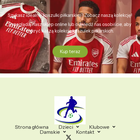
Szukasz idealnej koszulki piłkarskiej? Zobacz naszą kolekcję!
Przeglądaj nasz sklep online lub odwiedź nas osobiście, aby
odkryć naszą kolekcję koszulek piłkarskich.
Kup teraz
Strona główna
Dzieci
Klubowe
Damskie
Kontakt