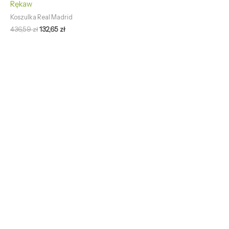
Rękaw
Koszulka Real Madrid
436,59
zł
132,65
zł