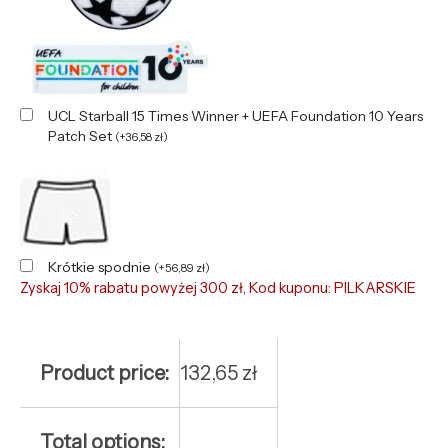
UCL Starball 15 Times Winner + UEFA Foundation 10 Years
Patch Set
(
+
36,58
zł
)
Krótkie spodnie
(
+
56,89
zł
)
Zyskaj 10% rabatu powyżej 300 zł, Kod kuponu: PILKARSKIE
Product price:
132,65
zł
Total options: