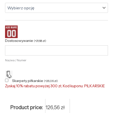
Dostosowywanie
(
+
21,68
zł
)
Nazwa / Numer
Skarpety piłkarskie
(
+
26,06
zł
)
Zyskaj 10% rabatu powyżej 300 zł, Kod kuponu: PILKARSKIE
Product price:
126,56
zł