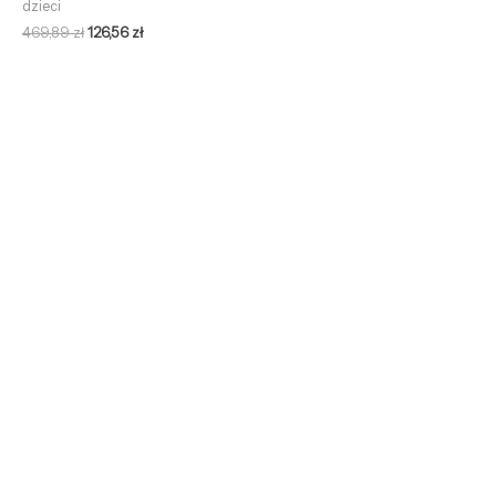
dzieci
469,89
zł
126,56
zł