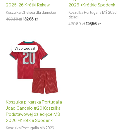
2025-26 Krótki Rękaw
2026 +Krótkie Spodenk
Koszulka Chelsea dla damskie
Koszulka Portugalia MŚ 2026
dzieci
469,58
zł
132,65
zł
469,89
zł
126,56
zł
Pierwotna
Aktualna
cena
cena
Wyprzedaż!
Wyprzedaż!
wynosiła:
wynosi:
469,89 zł.
126,56 zł.
Koszulka piłkarska Portugalia
Joao Cancelo #20 Koszulka
Podstawowej dziecięce MŚ
2026 +Krótkie Spodenk
Koszulka Portugalia MŚ 2026