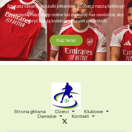
Szukasz idealnej koszulki piłkarskiej? Zobacz naszą kolekcję!
Przeglądaj nasz sklep online lub odwiedź nas osobiście, aby
odkryć naszą kolekcję koszulek piłkarskich.
Kup teraz
Strona główna
Dzieci
Klubowe
Damskie
Kontakt