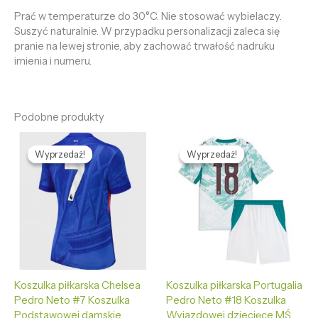
Prać w temperaturze do 30°C. Nie stosować wybielaczy.
Suszyć naturalnie. W przypadku personalizacji zaleca się
pranie na lewej stronie, aby zachować trwałość nadruku
imienia i numeru.
Podobne produkty
Pierwotna
Aktualna
Pierwotna
Aktualna
cena
cena
cena
cena
Wyprzedaż!
Wyprzedaż!
Wyprzedaż!
Wyprzedaż!
wynosiła:
wynosi:
wynosiła:
wynosi:
469,58 zł.
132,65 zł.
469,89 zł.
126,56 zł.
Koszulka piłkarska Chelsea
Koszulka piłkarska Portugalia
Pedro Neto #7 Koszulka
Pedro Neto #18 Koszulka
Podstawowej damskie
Wyjazdowej dziecięce MŚ