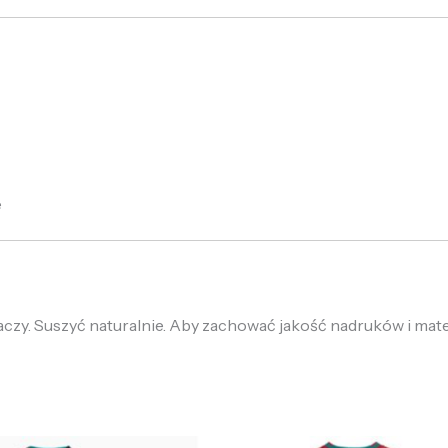
e
zy. Suszyć naturalnie. Aby zachować jakość nadruków i materia
ierwotna
Aktualna
Pierwotna
Aktualna