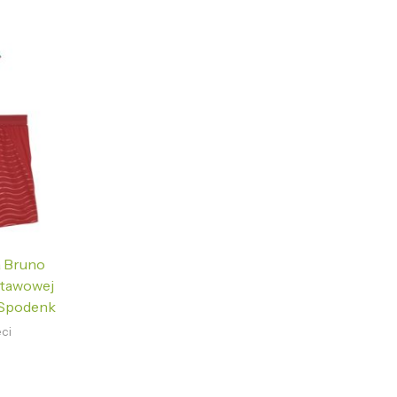
a Bruno
stawowej
 Spodenk
ci