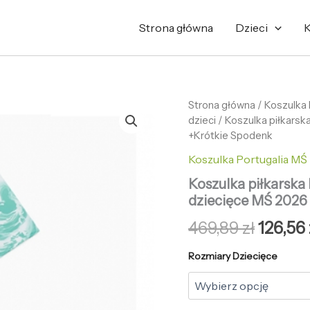
Strona główna
Dzieci
K
ilość
Strona główna
/
Pierwo
Koszulka
Koszulka
dzieci
/ Koszulka piłkarsk
cena
piłkarska
+Krótkie Spodenk
Portugalia
wynosi
Koszulka Portugalia MŚ 
Koszulka
Wyjazdowej
469,89 
Koszulka piłkarska
dziecięce
dziecięce MŚ 2026
MŚ
2026
469,89
zł
126,56
+Krótkie
Spodenk
Rozmiary Dziecięce