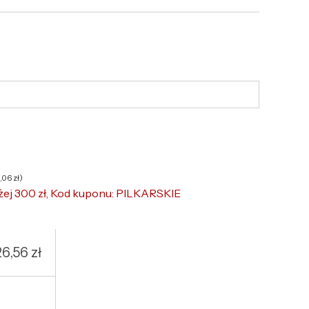
6,06
zł
)
żej 300 zł, Kod kuponu: PILKARSKIE
26,56
zł