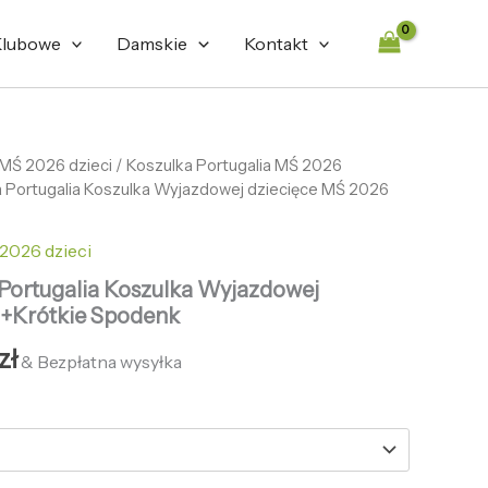
469,89 zł.
126,56 zł.
lubowe
Damskie
Kontakt
tna
 MŚ 2026 dzieci
Aktualna
/
Koszulka Portugalia MŚ 2026
a Portugalia Koszulka Wyjazdowej dziecięce MŚ 2026
cena
ła:
wynosi:
2026 dzieci
zł.
126,56 zł.
 Portugalia Koszulka Wyjazdowej
 +Krótkie Spodenk
zł
& Bezpłatna wysyłka