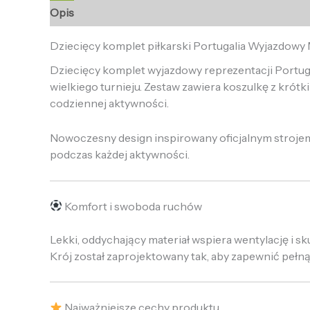
Opis
Informacje dodatkowe
Opinie (0)
Dziecięcy komplet piłkarski Portugalia Wyjazdowy
Dziecięcy komplet wyjazdowy reprezentacji Portuga
wielkiego turnieju. Zestaw zawiera koszulkę z kró
codziennej aktywności.
Nowoczesny design inspirowany oficjalnym strojem
podczas każdej aktywności.
Komfort i swoboda ruchów
Lekki, oddychający materiał wspiera wentylację i 
Krój został zaprojektowany tak, aby zapewnić pełn
Najważniejsze cechy produktu