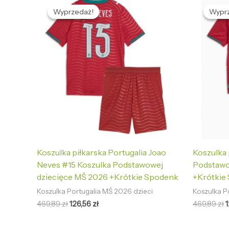
cena
cena
Wyprzedaż!
Wyprzedaż!
Wypr
Wypr
wynosiła:
wynosi:
w
469,89 zł.
126,56 zł.
4
Koszulka piłkarska Portugalia Joao
Koszulka 
Neves #15 Koszulka Podstawowej
Podstawo
dziecięce MŚ 2026 +Krótkie Spodenk
+Krótkie
Koszulka Portugalia MŚ 2026 dzieci
Koszulka P
469,89
zł
126,56
zł
469,89
zł