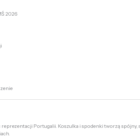
 MŚ 2026
i
szenie
reprezentacji Portugalii. Koszulka i spodenki tworzą spójny,
iach.