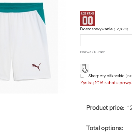
Dostosowywanie
(
+
21,68
zł
)
Nazwa / Numer
Skarpety piłkarskie
(
+
2
Zyskaj 10% rabatu powy
Product price:
1
Total options: