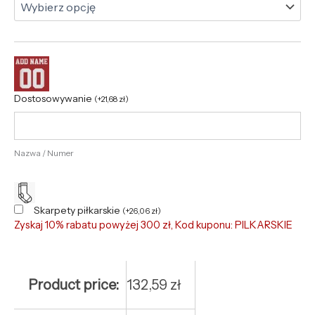
Dostosowywanie
(
+
21,68
zł
)
Nazwa / Numer
Skarpety piłkarskie
(
+
26,06
zł
)
Zyskaj 10% rabatu powyżej 300 zł, Kod kuponu: PILKARSKIE
Product price:
132,59
zł