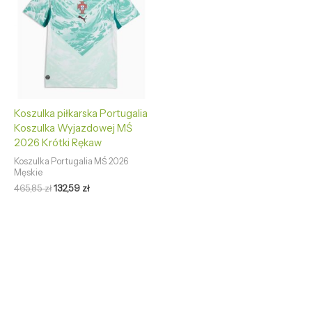
465,85 zł.
132,59 zł.
Koszulka piłkarska Portugalia
Koszulka Wyjazdowej MŚ
2026 Krótki Rękaw
Koszulka Portugalia MŚ 2026
Męskie
465,85
zł
132,59
zł