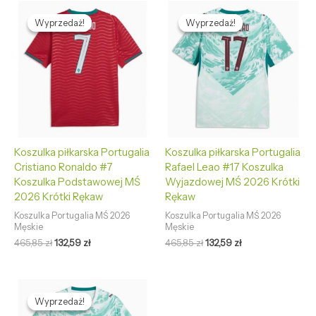
Pierwotna
Aktualna
Pierwotna
Aktualna
cena
cena
cena
cena
Wyprzedaż!
Wyprzedaż!
Wyprzedaż!
Wyprzedaż!
wynosiła:
wynosi:
wynosiła:
wynosi:
465,85 zł.
132,59 zł.
465,85 zł.
132,59 zł.
Koszulka piłkarska Portugalia
Koszulka piłkarska Portugalia
Cristiano Ronaldo #7
Rafael Leao #17 Koszulka
Koszulka Podstawowej MŚ
Wyjazdowej MŚ 2026 Krótki
2026 Krótki Rękaw
Rękaw
Koszulka Portugalia MŚ 2026
Koszulka Portugalia MŚ 2026
Męskie
Męskie
465,85
zł
132,59
zł
465,85
zł
132,59
zł
Pierwotna
Aktualna
cena
cena
Wyprzedaż!
Wyprzedaż!
wynosiła:
wynosi: