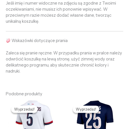
Jeśli imię i numer widoczne na zdjęciu są zgodne z Twoimi
oczekiwaniami, nie musisz ich ponownie wpisywać. W
przeciwnym razie możesz dodać własne dane, tworząc
unikalną koszulkę.
Wskazówki dotyczące prania
Zaleca się pranie ręczne. W przypadku prania w pralce należy
odwrócić koszulkę na lewą stronę, użyć zimnej wody oraz
delikatnego programu, aby skutecznie chronić kolory i
nadruki.
Podobne produkty
Pierwotna
Aktualna
Pierwotna
Aktualna
cena
cena
cena
cena
Wyprzedaż!
Wyprzedaż!
Wyprzedaż!
Wyprzedaż!
wynosiła:
wynosi:
wynosiła:
wynosi:
478,96 zł.
132,69 zł.
478,96 zł.
132,69 zł.