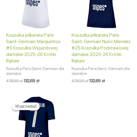
Koszulka piłkarska Paris
Koszulka piłkarska Paris
Saint-Germain Marquinhos
Saint-Germain Nuno Mendes
#5 Koszulka Wyjazdowej
#25 Koszulka Podstawowej
damskie 2025-26 Krótki
damskie 2025-26 Krótki
Rękaw
Rękaw
Koszulka Paris Saint-Germain dla
Koszulka Paris Saint-Germain dla
damskie
damskie
478,96
zł
132,69
zł
478,96
zł
132,69
zł
Pierwotna
Aktualna
cena
cena
Wyprzedaż!
Wyprzedaż!
wynosiła:
wynosi:
478,96 zł.
132,69 zł.