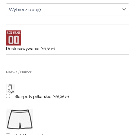
Dostosowywanie
(
+
21,68
zł
)
Nazwa / Numer
Skarpety piłkarskie
(
+
26,06
zł
)