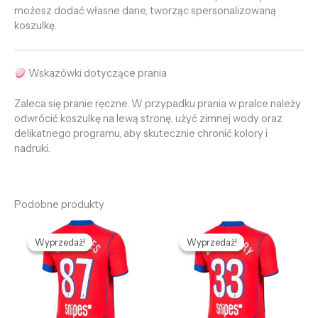
możesz dodać własne dane, tworząc spersonalizowaną
koszulkę.
Wskazówki dotyczące prania
Zaleca się pranie ręczne. W przypadku prania w pralce należy
odwrócić koszulkę na lewą stronę, użyć zimnej wody oraz
delikatnego programu, aby skutecznie chronić kolory i
nadruki.
Podobne produkty
Pierwotna
Aktualna
Pierwotna
Aktualna
cena
cena
cena
cena
Wyprzedaż!
Wyprzedaż!
Wyprzedaż!
Wyprzedaż!
wynosiła:
wynosi:
wynosiła:
wynosi:
478,96 zł.
132,69 zł.
478,96 zł.
132,69 zł.