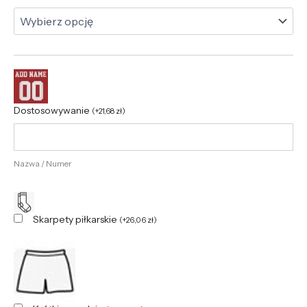
Dostosowywanie
(
+
21,68
zł
)
Nazwa / Numer
Skarpety piłkarskie
(
+
26,06
zł
)