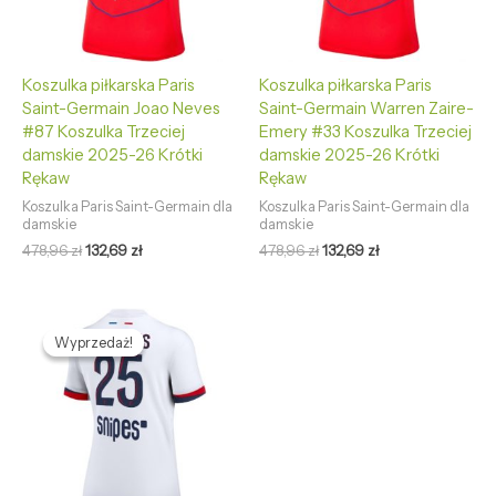
Koszulka piłkarska Paris
Koszulka piłkarska Paris
Saint-Germain Joao Neves
Saint-Germain Warren Zaire-
#87 Koszulka Trzeciej
Emery #33 Koszulka Trzeciej
damskie 2025-26 Krótki
damskie 2025-26 Krótki
Rękaw
Rękaw
Koszulka Paris Saint-Germain dla
Koszulka Paris Saint-Germain dla
damskie
damskie
478,96
zł
132,69
zł
478,96
zł
132,69
zł
Pierwotna
Aktualna
cena
cena
Wyprzedaż!
Wyprzedaż!
wynosiła:
wynosi:
478,96 zł.
132,69 zł.