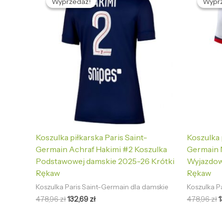
Wyprzedaż!
Wyprzedaż!
Wypr
Wypr
wynosiła:
wynosi:
w
478,96 zł.
132,69 zł.
4
Koszulka piłkarska Paris Saint-
Koszulka 
Germain Achraf Hakimi #2 Koszulka
Germain 
Podstawowej damskie 2025-26 Krótki
Wyjazdow
Rękaw
Rękaw
Koszulka Paris Saint-Germain dla damskie
Koszulka P
478,96
zł
132,69
zł
478,96
zł