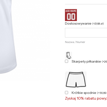
Rękaw
Dostosowywanie
(
+
21,68
zł
)
Nazwa / Numer
Skarpety piłkarskie
(
+
2
Krótkie spodnie
(
+
56,89
Zyskaj 10% rabatu powy