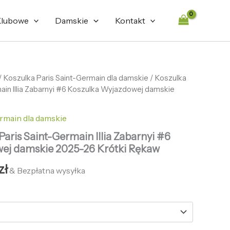
lubowe
Damskie
Kontakt
tna
/
Koszulka Paris Saint-Germain dla damskie
Aktualna
/ Koszulka
main Illia Zabarnyi #6 Koszulka Wyjazdowej damskie
cena
ła:
wynosi:
rmain dla damskie
zł.
132,69 zł.
Paris Saint-Germain Illia Zabarnyi #6
ej damskie 2025-26 Krótki Rękaw
zł
& Bezpłatna wysyłka