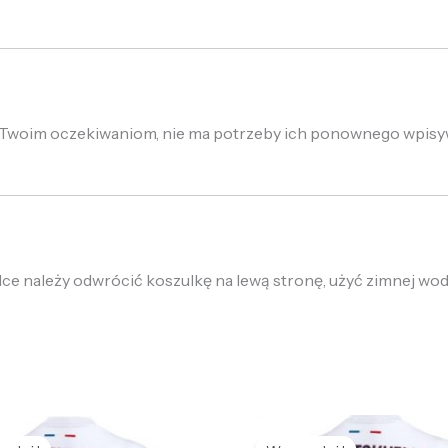
ją Twoim oczekiwaniom, nie ma potrzeby ich ponownego wpis
alce należy odwrócić koszulkę na lewą stronę, użyć zimnej wo
ierwotna
Aktualna
Pierwotna
Aktualna
cena
cena
cena
cena