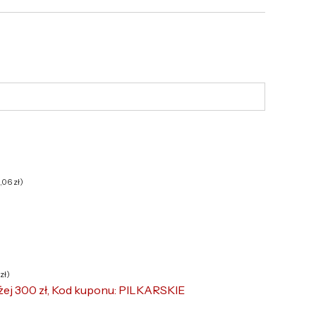
6,06
zł
)
zł
)
żej 300 zł, Kod kuponu: PILKARSKIE