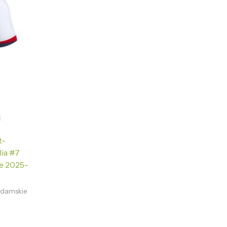
t-
ia #7
e 2025-
a damskie