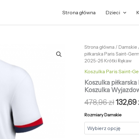
Strona główna
Dzieci
K
ilość
Strona główna
/
Pierwo
Damskie
Koszulka
piłkarska Paris Saint-Ger
cena
piłkarska
2025-26 Krótki Rękaw
Paris
wynosi
Koszulka Paris Saint-Ge
Saint-
Germain
478,96 
Koszulka piłkarska 
Illia
Koszulka Wyjazdow
Zabarnyi
#6
478,96
zł
132,69
Koszulka
Wyjazdowej
Rozmiary Damskie
damskie
2025-
26
Krótki