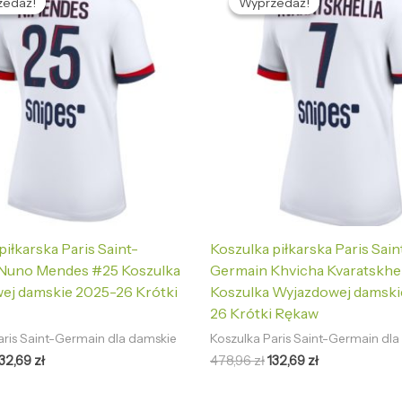
zedaż!
zedaż!
Wyprzedaż!
Wyprzedaż!
ynosiła:
wynosi:
wynosiła:
wynosi:
78,96 zł.
132,69 zł.
478,96 zł.
132,69 zł.
piłkarska Paris Saint-
Koszulka piłkarska Paris Sain
Nuno Mendes #25 Koszulka
Germain Khvicha Kvaratskhel
ej damskie 2025-26 Krótki
Koszulka Wyjazdowej damski
26 Krótki Rękaw
aris Saint-Germain dla damskie
Koszulka Paris Saint-Germain dl
132,69
zł
478,96
zł
132,69
zł