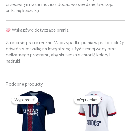
przeciwnym razie możesz dodać własne dane, tworząc
unikalną koszulkę.
Wskazówki dotyczące prania
Zaleca się pranie ręczne. W przypadku prania w pralce należy
odwrócić koszulkę na lewą stronę, użyć zimnej wody oraz
delikatnego programu, aby skutecznie chronić kolory i
nadruki.
Podobne produkty
Pierwotna
Aktualna
Pierwotna
Aktualna
cena
cena
cena
cena
Wyprzedaż!
Wyprzedaż!
Wyprzedaż!
Wyprzedaż!
wynosiła:
wynosi:
wynosiła:
wynosi:
478,96 zł.
132,69 zł.
478,96 zł.
132,69 zł.