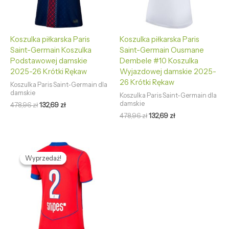
Koszulka piłkarska Paris
Koszulka piłkarska Paris
Saint-Germain Koszulka
Saint-Germain Ousmane
Podstawowej damskie
Dembele #10 Koszulka
2025-26 Krótki Rękaw
Wyjazdowej damskie 2025-
26 Krótki Rękaw
Koszulka Paris Saint-Germain dla
damskie
Koszulka Paris Saint-Germain dla
damskie
478,96
zł
132,69
zł
478,96
zł
132,69
zł
Pierwotna
Aktualna
cena
cena
Wyprzedaż!
Wyprzedaż!
wynosiła:
wynosi:
478,96 zł.
132,69 zł.