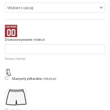
Dostosowywanie
(
+
21,68
zł
)
Nazwa / Numer
Skarpety piłkarskie
(
+
26,06
zł
)