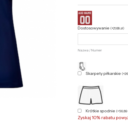
Rękaw
Dostosowywanie
(
+
21,68
zł
)
Nazwa / Numer
Skarpety piłkarskie
(
+
2
Krótkie spodnie
(
+
56,89
Zyskaj 10% rabatu powy