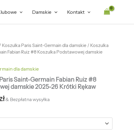
lubowe
Damskie
Kontakt
tna
/
Koszulka Paris Saint-Germain dla damskie
Aktualna
/ Koszulka
rmain Fabian Ruiz #8 Koszulka Podstawowej damskie
cena
ła:
wynosi:
rmain dla damskie
zł.
132,69 zł.
 Paris Saint-Germain Fabian Ruiz #8
wej damskie 2025-26 Krótki Rękaw
zł
& Bezpłatna wysyłka