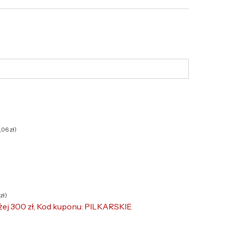
6,06
zł
)
zł
)
żej 300 zł, Kod kuponu: PILKARSKIE