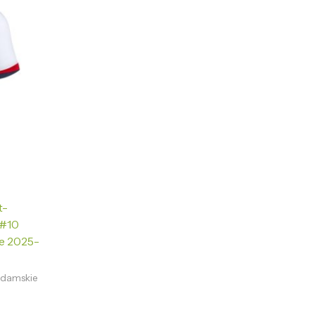
t-
 #10
e 2025-
a damskie