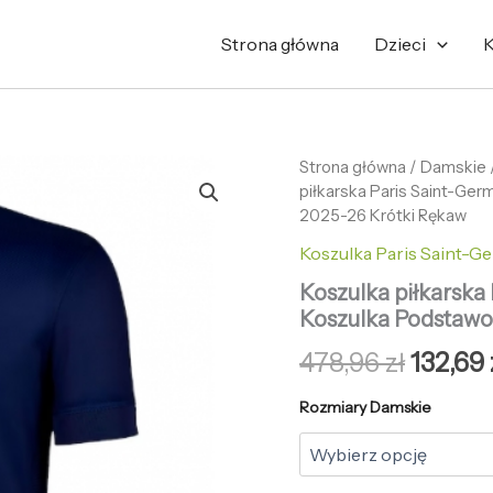
Strona główna
Dzieci
K
ilość
Strona główna
/
Pierwo
Damskie
Koszulka
piłkarska Paris Saint-Ge
cena
piłkarska
2025-26 Krótki Rękaw
Paris
wynosi
Koszulka Paris Saint-Ge
Saint-
Germain
478,96 
Koszulka piłkarska
Fabian
Koszulka Podstawo
Ruiz
#8
478,96
zł
132,69
Koszulka
Podstawowej
Rozmiary Damskie
damskie
2025-
26
Krótki