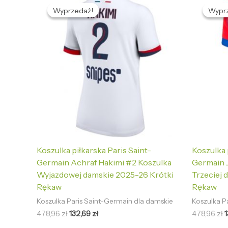
cena
cena
Wyprzedaż!
Wyprzedaż!
Wypr
Wypr
wynosiła:
wynosi:
w
478,96 zł.
132,69 zł.
4
Koszulka piłkarska Paris Saint-
Koszulka 
Germain Achraf Hakimi #2 Koszulka
Germain 
Wyjazdowej damskie 2025-26 Krótki
Trzeciej 
Rękaw
Rękaw
Koszulka Paris Saint-Germain dla damskie
Koszulka P
478,96
zł
132,69
zł
478,96
zł