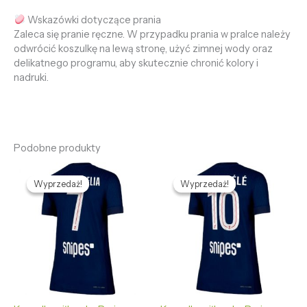
Wskazówki dotyczące prania
Zaleca się pranie ręczne. W przypadku prania w pralce należy
odwrócić koszulkę na lewą stronę, użyć zimnej wody oraz
delikatnego programu, aby skutecznie chronić kolory i
nadruki.
Podobne produkty
Pierwotna
Aktualna
Pierwotna
Aktualna
cena
cena
cena
cena
Wyprzedaż!
Wyprzedaż!
Wyprzedaż!
Wyprzedaż!
wynosiła:
wynosi:
wynosiła:
wynosi:
478,96 zł.
132,69 zł.
478,96 zł.
132,69 zł.