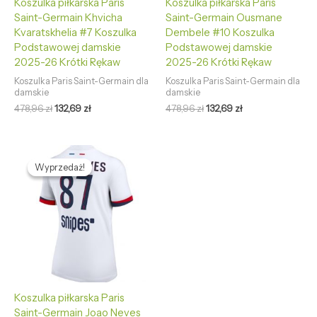
Koszulka piłkarska Paris
Koszulka piłkarska Paris
Saint-Germain Khvicha
Saint-Germain Ousmane
Kvaratskhelia #7 Koszulka
Dembele #10 Koszulka
Podstawowej damskie
Podstawowej damskie
2025-26 Krótki Rękaw
2025-26 Krótki Rękaw
Koszulka Paris Saint-Germain dla
Koszulka Paris Saint-Germain dla
damskie
damskie
478,96
zł
132,69
zł
478,96
zł
132,69
zł
Pierwotna
Aktualna
cena
cena
Wyprzedaż!
Wyprzedaż!
wynosiła:
wynosi:
478,96 zł.
132,69 zł.
Koszulka piłkarska Paris
Saint-Germain Joao Neves