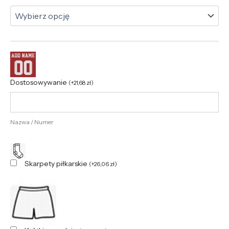
Dostosowywanie
(
+
21,68
zł
)
Nazwa / Numer
Skarpety piłkarskie
(
+
26,06
zł
)