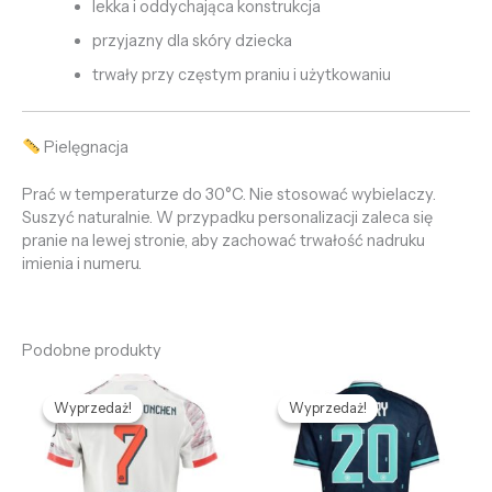
lekka i oddychająca konstrukcja
przyjazny dla skóry dziecka
trwały przy częstym praniu i użytkowaniu
Pielęgnacja
Prać w temperaturze do 30°C. Nie stosować wybielaczy.
Suszyć naturalnie. W przypadku personalizacji zaleca się
pranie na lewej stronie, aby zachować trwałość nadruku
imienia i numeru.
Podobne produkty
Pierwotna
Aktualna
Pierwotna
Aktualna
cena
cena
cena
cena
Wyprzedaż!
Wyprzedaż!
Wyprzedaż!
Wyprzedaż!
wynosiła:
wynosi:
wynosiła:
wynosi:
478,69 zł.
128,65 zł.
469,35 zł.
132,56 zł.