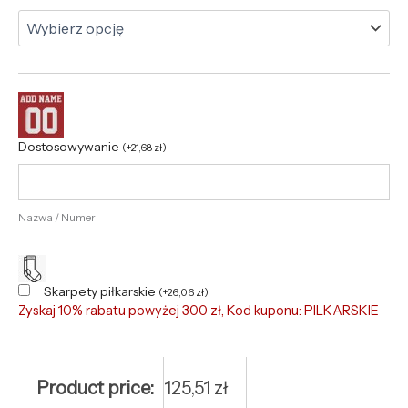
Dostosowywanie
(
+
21,68
zł
)
Nazwa / Numer
Skarpety piłkarskie
(
+
26,06
zł
)
Zyskaj 10% rabatu powyżej 300 zł, Kod kuponu: PILKARSKIE
Product price:
125,51
zł