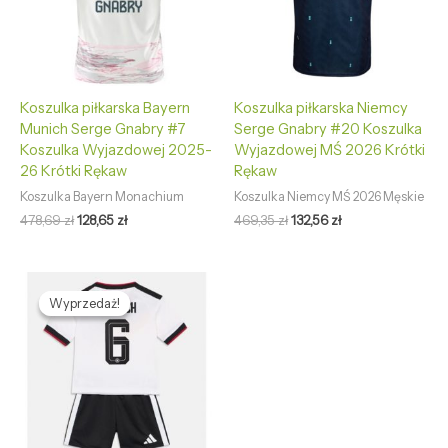
Koszulka piłkarska Bayern
Koszulka piłkarska Niemcy
Munich Serge Gnabry #7
Serge Gnabry #20 Koszulka
Koszulka Wyjazdowej 2025-
Wyjazdowej MŚ 2026 Krótki
26 Krótki Rękaw
Rękaw
Koszulka Bayern Monachium
Koszulka Niemcy MŚ 2026 Męskie
478,69
zł
128,65
zł
469,35
zł
132,56
zł
Pierwotna
Aktualna
cena
cena
Wyprzedaż!
Wyprzedaż!
wynosiła:
wynosi:
458,62 zł.
125,51 zł.