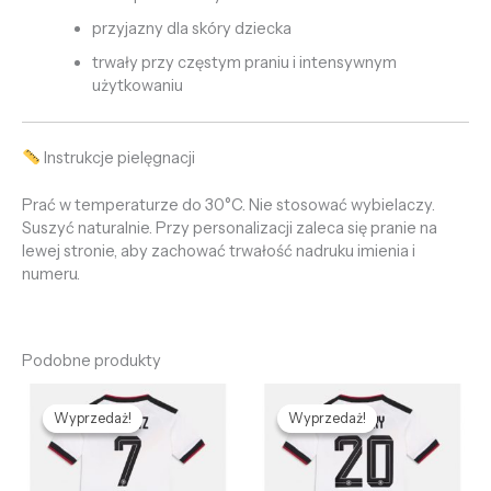
przyjazny dla skóry dziecka
trwały przy częstym praniu i intensywnym
użytkowaniu
Instrukcje pielęgnacji
Prać w temperaturze do 30°C. Nie stosować wybielaczy.
Suszyć naturalnie. Przy personalizacji zaleca się pranie na
lewej stronie, aby zachować trwałość nadruku imienia i
numeru.
Podobne produkty
Pierwotna
Aktualna
Pierwotna
Aktualna
cena
cena
cena
cena
Wyprzedaż!
Wyprzedaż!
Wyprzedaż!
Wyprzedaż!
wynosiła:
wynosi:
wynosiła:
wynosi:
458,62 zł.
125,51 zł.
458,62 zł.
125,51 zł.