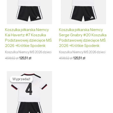
Koszulka piłkarska Niemcy
Koszulka piłkarska Niemcy
Kai Havertz #7 Koszulka
Serge Gnabry #20 Koszulka
Podstawowej dziecięce MŚ
Podstawowej dziecięce MŚ
2026 +Krótkie Spodenk
2026 +Krótkie Spodenk
Koszulka Niemcy MŚ 2026 dzieci
Koszulka Niemcy MŚ 2026 dzieci
458,62
zł
125,51
zł
458,62
zł
125,51
zł
Pierwotna
Aktualna
cena
cena
Wyprzedaż!
Wyprzedaż!
wynosiła:
wynosi:
458,62 zł.
125,51 zł.