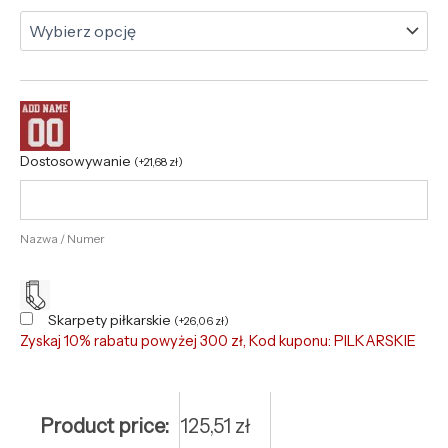
Dostosowywanie
(
+
21,68
zł
)
Nazwa / Numer
Skarpety piłkarskie
(
+
26,06
zł
)
Zyskaj 10% rabatu powyżej 300 zł, Kod kuponu: PILKARSKIE
Product price:
125,51
zł