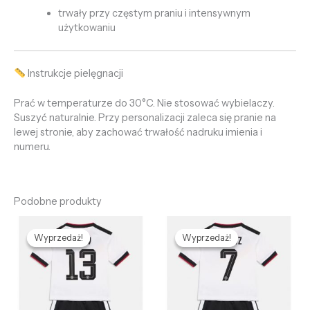
trwały przy częstym praniu i intensywnym
użytkowaniu
Instrukcje pielęgnacji
Prać w temperaturze do 30°C. Nie stosować wybielaczy.
Suszyć naturalnie. Przy personalizacji zaleca się pranie na
lewej stronie, aby zachować trwałość nadruku imienia i
numeru.
Podobne produkty
Pierwotna
Aktualna
Pierwotna
Aktualna
cena
cena
cena
cena
Wyprzedaż!
Wyprzedaż!
Wyprzedaż!
Wyprzedaż!
wynosiła:
wynosi:
wynosiła:
wynosi:
458,62 zł.
125,51 zł.
458,62 zł.
125,51 zł.