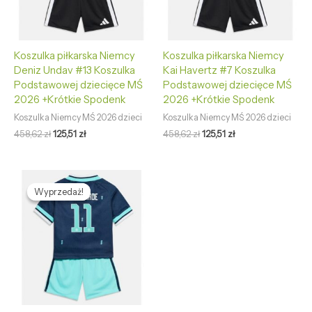
Koszulka piłkarska Niemcy
Koszulka piłkarska Niemcy
Deniz Undav #13 Koszulka
Kai Havertz #7 Koszulka
Podstawowej dziecięce MŚ
Podstawowej dziecięce MŚ
2026 +Krótkie Spodenk
2026 +Krótkie Spodenk
Koszulka Niemcy MŚ 2026 dzieci
Koszulka Niemcy MŚ 2026 dzieci
458,62
zł
125,51
zł
458,62
zł
125,51
zł
Pierwotna
Aktualna
cena
cena
Wyprzedaż!
Wyprzedaż!
wynosiła:
wynosi:
458,62 zł.
125,51 zł.