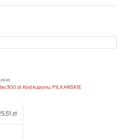
6,06
zł
)
żej 300 zł, Kod kuponu: PILKARSKIE
25,51
zł