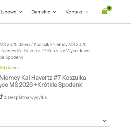
lubowe
Damskie
Kontakt
tna
 MŚ 2026 dzieci
Aktualna
/
Koszulka Niemcy MŚ 2026
ka Niemcy Kai Havertz #7 Koszulka Wyjazdowej
cena
kie Spodenk
ła:
wynosi:
6 dzieci
zł.
125,51 zł.
 Niemcy Kai Havertz #7 Koszulka
ęce MŚ 2026 +Krótkie Spodenk
ł
& Bezpłatna wysyłka