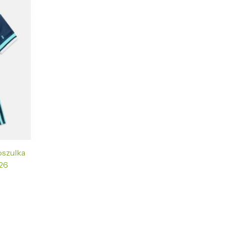
oszulka
26