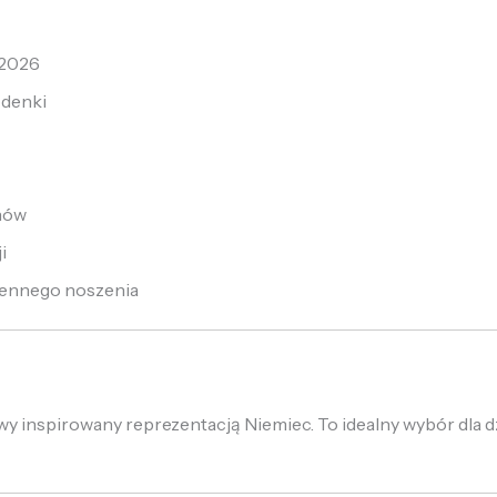
 2026
odenki
hów
i
iennego noszenia
y inspirowany reprezentacją Niemiec. To idealny wybór dla dz