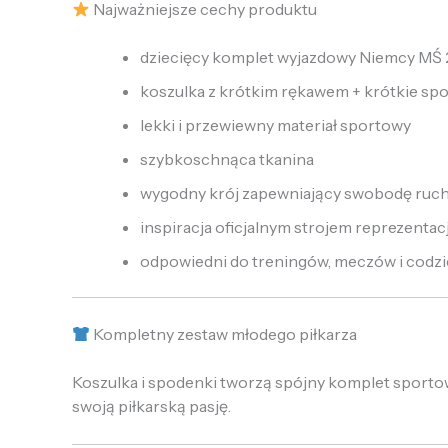
Najważniejsze cechy produktu
dziecięcy komplet wyjazdowy Niemcy MŚ
koszulka z krótkim rękawem + krótkie sp
lekki i przewiewny materiał sportowy
szybkoschnąca tkanina
wygodny krój zapewniający swobodę ruc
inspiracja oficjalnym strojem reprezentacj
odpowiedni do treningów, meczów i codz
Kompletny zestaw młodego piłkarza
Koszulka i spodenki tworzą spójny komplet sportow
swoją piłkarską pasję.