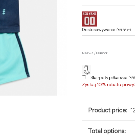
Dostosowywanie
(
+
21,68
zł
)
Nazwa / Numer
Skarpety piłkarskie
(
+
2
Zyskaj 10% rabatu powy
Product price:
1
Total options: