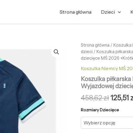
Strona główna
Dzieci
K
ilość
Strona główna
/
Pierwo
Koszulka
Koszulka
dzieci
/ Koszulka piłkars
cena
piłkarska
dziecięce MŚ 2026 +Krót
Niemcy
wynosi
Koszulka Niemcy MŚ 202
Kai
Havertz
458,62 
Koszulka piłkarska
#7
Wyjazdowej dzieci
Koszulka
Wyjazdowej
458,62
zł
125,51
z
dziecięce
MŚ
Rozmiary Dziecięce
2026
+Krótkie
Spodenk