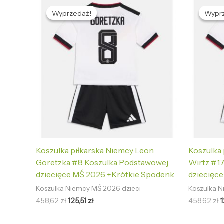
cena
cena
Wyprzedaż!
Wyprzedaż!
Wypr
Wypr
wynosiła:
wynosi:
w
458,62 zł.
125,51 zł.
4
Koszulka piłkarska Niemcy Leon
Koszulka 
Goretzka #8 Koszulka Podstawowej
Wirtz #1
dziecięce MŚ 2026 +Krótkie Spodenk
dziecięc
Koszulka Niemcy MŚ 2026 dzieci
Koszulka N
458,62
zł
125,51
zł
458,62
zł
1