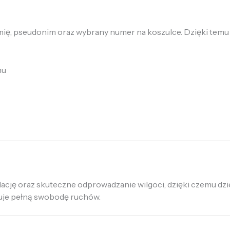
mię, pseudonim oraz wybrany numer na koszulce. Dzięki temu
mu
lację oraz skuteczne odprowadzanie wilgoci, dzięki czemu d
uje pełną swobodę ruchów.