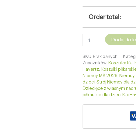
Order total:
Dodaj do k
SKU:
Brak danych
Kateg
Znaczników:
Koszulka Kai 
Havertz
,
Koszulki piłkarsk
Niemcy MŚ 2026
,
Niemcy 
dzieci
,
Strój Niemcy dla d
Dziecięce z własnym nad
piłkarskie dla dzieci Kai H