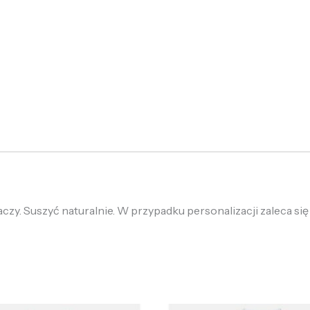
zy. Suszyć naturalnie. W przypadku personalizacji zaleca się
ierwotna
Aktualna
Pierwotna
Aktualna