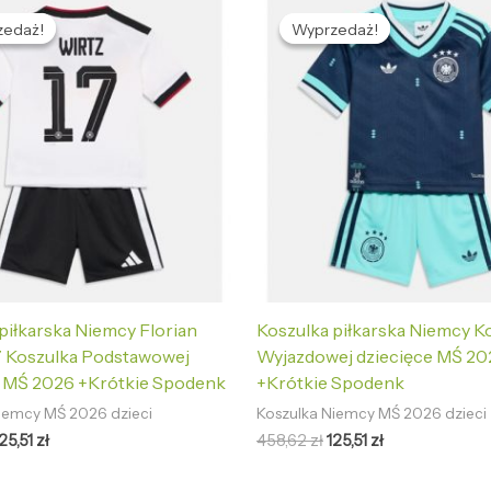
cena
cena
cena
cena
zedaż!
zedaż!
Wyprzedaż!
Wyprzedaż!
ynosiła:
wynosi:
wynosiła:
wynosi:
58,62 zł.
125,51 zł.
458,62 zł.
125,51 zł.
piłkarska Niemcy Florian
Koszulka piłkarska Niemcy K
7 Koszulka Podstawowej
Wyjazdowej dziecięce MŚ 20
e MŚ 2026 +Krótkie Spodenk
+Krótkie Spodenk
iemcy MŚ 2026 dzieci
Koszulka Niemcy MŚ 2026 dzieci
25,51
zł
458,62
zł
125,51
zł