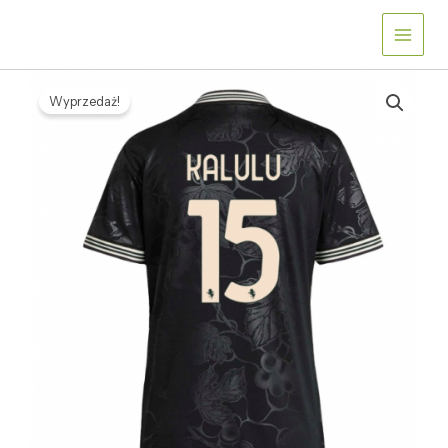
Przejdź
do
treści
ilość
Pierwotna
Aktualna
Koszulka
Wyprzedaż!
cena
cena
piłkarska
Juventus
wynosiła:
wynosi:
Pierre
475,68 zł.
132,66 zł.
Kalulu
#15
Koszulka
Trzeciej
damskie
2025-
26
Krótki
Rękaw