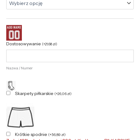
Dostosowywanie
(
+
21,68
zł
)
Nazwa / Numer
Skarpety piłkarskie
(
+
26,06
zł
)
Krótkie spodnie
(
+
56,89
zł
)