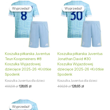
Pierwotna
Aktualna
Pierwotna
Aktualna
cena
cena
cena
cena
Wyprzedaż!
Wyprzedaż!
Wyprzedaż!
Wyprzedaż!
wynosiła:
wynosi:
wynosiła:
wynosi:
466,58 zł.
128,65 zł.
466,58 zł.
128,65 zł.
Koszulka piłkarska Juventus
Koszulka piłkarska Juventus
Teun Koopmeiners #8
Jonathan David #30
Koszulka Wyjazdowej
Koszulka Wyjazdowej
dziecięce 2025-26 +Krótkie
dziecięce 2025-26 +Krótkie
Spodenk
Spodenk
Koszulka Juventus dla dzieci
Koszulka Juventus dla dzieci
466,58
zł
128,65
zł
466,58
zł
128,65
zł
Pierwotna
Aktualna
cena
cena
Wyprzedaż!
Wyprzedaż!
wynosiła:
wynosi: