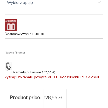
Dostosowywanie
(
+
21,68
zł
)
Nazwa / Numer
Skarpety piłkarskie
(
+
26,06
zł
)
Zyskaj 10% rabatu powyżej 300 zł, Kod kuponu: PILKARSKIE
Product price:
128,65
zł