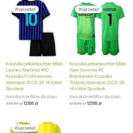
Pierwotna
Aktualna
Pierwotna
Aktualna
cena
cena
cena
cena
Wyprzedaż!
Wyprzedaż!
Wyprzedaż!
Wyprzedaż!
wynosiła:
wynosi:
wynosiła:
wynosi:
469,89 zł.
127,65 zł.
469,89 zł.
127,65 zł.
Koszulka piłkarska Inter Milan
Koszulka piłkarska Inter Milan
Lautaro Martinez #10
Yann Sommer #1
Koszulka Podstawowej
Bramkarskie Koszulka
dziecięce 2025-26 +Krótkie
Trzeciej dziecięce 2025-26
Spodenk
+Krótkie Spodenk
Koszulka Inter Milan dla dzieci
Koszulka Inter Milan dla dzieci
469,89
zł
127,65
zł
469,89
zł
127,65
zł
Pierwotna
Aktualna
cena
cena
Wyprzedaż!
Wyprzedaż!
wynosiła:
wynosi: