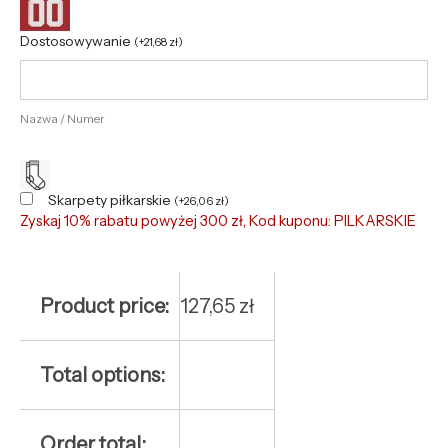
Dostosowywanie
(
+
21,68
zł
)
Nazwa / Numer
Skarpety piłkarskie
(
+
26,06
zł
)
Zyskaj 10% rabatu powyżej 300 zł, Kod kuponu: PILKARSKIE
Product price:
127,65
zł
Total options:
Order total: