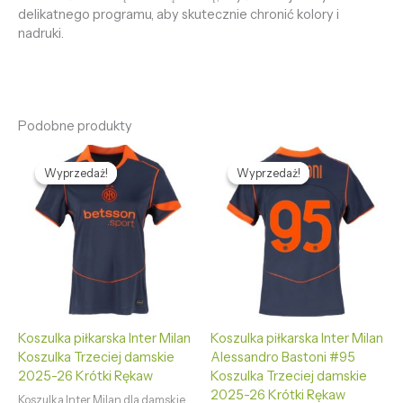
delikatnego programu, aby skutecznie chronić kolory i
nadruki.
Podobne produkty
Pierwotna
Aktualna
Pierwotna
Aktualna
cena
cena
cena
cena
Wyprzedaż!
Wyprzedaż!
Wyprzedaż!
Wyprzedaż!
wynosiła:
wynosi:
wynosiła:
wynosi:
469,85 zł.
132,69 zł.
469,85 zł.
132,69 zł.
Koszulka piłkarska Inter Milan
Koszulka piłkarska Inter Milan
Koszulka Trzeciej damskie
Alessandro Bastoni #95
2025-26 Krótki Rękaw
Koszulka Trzeciej damskie
2025-26 Krótki Rękaw
Koszulka Inter Milan dla damskie