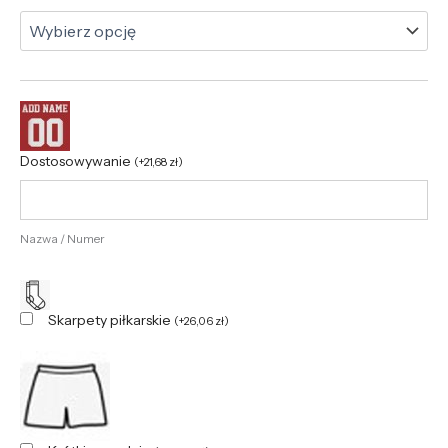
Dostosowywanie
(
+
21,68
zł
)
Nazwa / Numer
Skarpety piłkarskie
(
+
26,06
zł
)