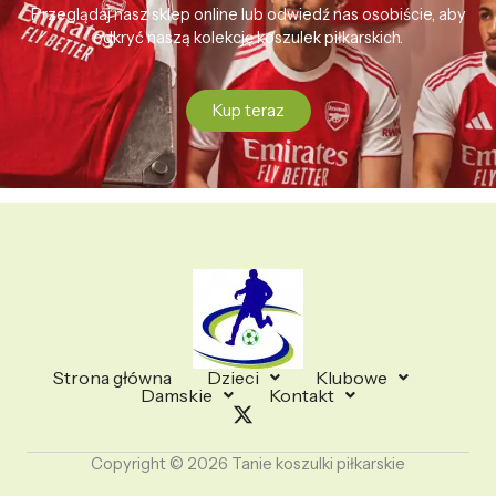
Przeglądaj nasz sklep online lub odwiedź nas osobiście, aby
odkryć naszą kolekcję koszulek piłkarskich.
Kup teraz
Strona główna
Dzieci
Klubowe
Damskie
Kontakt
Copyright © 2026 Tanie koszulki piłkarskie