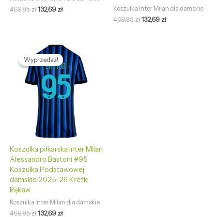
Koszulka Inter Milan dla damskie
469,85
zł
132,69
zł
469,85
zł
132,69
zł
Pierwotna
Aktualna
cena
cena
Wyprzedaż!
Wyprzedaż!
wynosiła:
wynosi:
469,85 zł.
132,69 zł.
Koszulka piłkarska Inter Milan
Alessandro Bastoni #95
Koszulka Podstawowej
damskie 2025-26 Krótki
Rękaw
Koszulka Inter Milan dla damskie
469,85
zł
132,69
zł