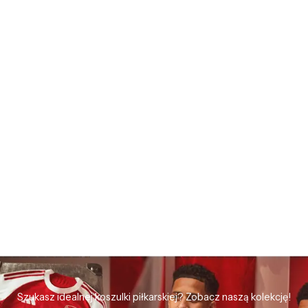
Szukasz idealnej koszulki piłkarskiej? Zobacz naszą kolekcję!