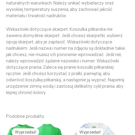
naturalnych warunkach. Należy unikać wybielaczy oraz
wysokiej temperatury suszenia, aby zachować jakość
materiału i trwałość nadruków.
Wskazówki dotyczące skarpet: Koszulka piłkarska nie
zawiera domyślnie skarpet. Jeśli chcesz skarpetki, wybierz
opcję skarpet, aby je zapłacić. Wskazówki dotyczące
nadrukiem: Jeśli nazwa i numer na zdjęciu są dokładnie takie,
jak chcesz, nie musisz ich ponownie wprowadzać. Jeśli nie,
należy wprowadzić żądane nazwisko i numer. Wskazówki
dotyczące prania: Zaleca się pranie koszulki piłkarskiej
ręcznie. Jeśli chcesz korzystać z pralki, pamiętaj, aby
odwrócić koszulkę piłkarską, a następnie ją wyprać. Napełnij
urządzenie zimną wodą i zastosuj delikatny cykl prania, aby
lepiej chronić kolory.
Podobne produkty
Pierwotna
Aktualna
Pierwotna
Aktualna
cena
cena
cena
cena
Wyprzedaż!
Wyprzedaż!
Wyprzedaż!
Wyprzedaż!