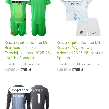
wynosiła:
wynosi:
wynosiła:
wynosi:
469,89 zł.
127,65 zł.
469,89 zł.
127,65 zł.
Koszulka piłkarska Inter Milan
Koszulka piłkarska Inter Milan
Bramkarskie Koszulka
Koszulka Wyjazdowej
Trzeciej dziecięce 2025-26
dziecięce 2025-26 +Krótkie
+Krótkie Spodenk
Spodenk
Koszulka Inter Milan dla dzieci
Koszulka Inter Milan dla dzieci
469,89
zł
127,65
zł
469,89
zł
127,65
zł
Pierwotna
Aktualna
cena
cena
Wyprzedaż!
Wyprzedaż!
wynosiła:
wynosi:
469,89 zł.
127,65 zł.