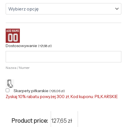
Dostosowywanie
(
+
21,68
zł
)
Nazwa / Numer
Skarpety piłkarskie
(
+
26,06
zł
)
Zyskaj 10% rabatu powyżej 300 zł, Kod kuponu: PILKARSKIE
Product price:
127,65
zł