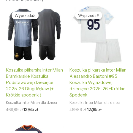
Pierwotna
Aktualna
Pierwotna
Aktualna
cena
cena
cena
cena
Wyprzedaż!
Wyprzedaż!
Wyprzedaż!
Wyprzedaż!
wynosiła:
wynosi:
wynosiła:
wynosi:
469,89 zł.
127,65 zł.
469,89 zł.
127,65 zł.
Koszulka piłkarska Inter Milan
Koszulka piłkarska Inter Milan
Bramkarskie Koszulka
Alessandro Bastoni #95
Podstawowej dziecięce
Koszulka Wyjazdowej
2025-26 Długi Rękaw (+
dziecięce 2025-26 +Krótkie
Krótkie spodenki)
Spodenk
Koszulka Inter Milan dla dzieci
Koszulka Inter Milan dla dzieci
469,89
zł
127,65
zł
469,89
zł
127,65
zł
Pierwotna
Aktualna
cena
cena