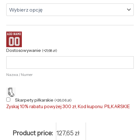
Dostosowywanie
(
+
21,68
zł
)
Nazwa / Numer
Skarpety piłkarskie
(
+
26,06
zł
)
Zyskaj 10% rabatu powyżej 300 zł, Kod kuponu: PILKARSKIE
Product price:
127,65
zł