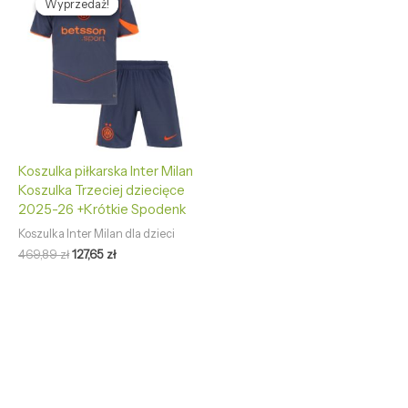
Wyprzedaż!
Wyprzedaż!
wynosiła:
wynosi:
469,89 zł.
127,65 zł.
Koszulka piłkarska Inter Milan
Koszulka Trzeciej dziecięce
2025-26 +Krótkie Spodenk
Koszulka Inter Milan dla dzieci
469,89
zł
127,65
zł