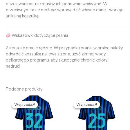
oczekiwaniom, nie musisz ich ponownie wpisywać. W
przeciwnym razie możesz wprowadzić własne dane, tworząc
unikalną koszulkę.
Wskazówki dotyczące prania
Zaleca się pranie ręczne. W przypadku prania w pralce należy
odwrócić koszulkę na lewą stronę, użyć zimnej wody i
delikatnego programu, aby skutecznie chronić kolory i
nadruki.
Podobne produkty
Pierwotna
Aktualna
Pierwotna
Aktualna
cena
cena
cena
cena
Wyprzedaż!
Wyprzedaż!
Wyprzedaż!
Wyprzedaż!
wynosiła:
wynosi:
wynosiła:
wynosi:
469,85 zł.
132,69 zł.
469,85 zł.
132,69 zł.