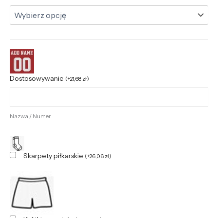
Dostosowywanie
(
+
21,68
zł
)
Nazwa / Numer
Skarpety piłkarskie
(
+
26,06
zł
)