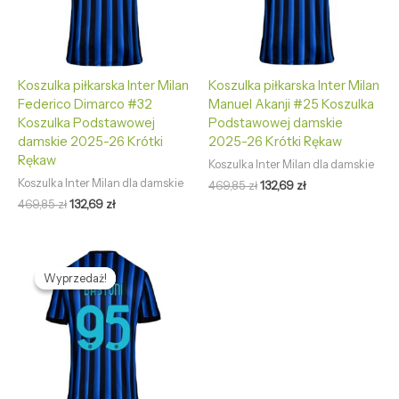
Koszulka piłkarska Inter Milan
Koszulka piłkarska Inter Milan
Federico Dimarco #32
Manuel Akanji #25 Koszulka
Koszulka Podstawowej
Podstawowej damskie
damskie 2025-26 Krótki
2025-26 Krótki Rękaw
Rękaw
Koszulka Inter Milan dla damskie
Koszulka Inter Milan dla damskie
469,85
zł
132,69
zł
469,85
zł
132,69
zł
Pierwotna
Aktualna
cena
cena
Wyprzedaż!
Wyprzedaż!
wynosiła:
wynosi:
469,85 zł.
132,69 zł.