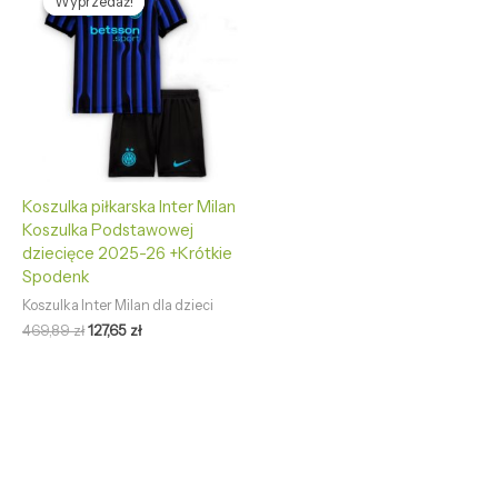
Wyprzedaż!
Wyprzedaż!
wynosiła:
wynosi:
469,89 zł.
127,65 zł.
Koszulka piłkarska Inter Milan
Koszulka Podstawowej
dziecięce 2025-26 +Krótkie
Spodenk
Koszulka Inter Milan dla dzieci
469,89
zł
127,65
zł