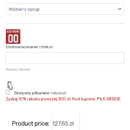
Dostosowywanie
(
+
21,68
zł
)
Nazwa / Numer
Skarpety piłkarskie
(
+
26,06
zł
)
Zyskaj 10% rabatu powyżej 300 zł, Kod kuponu: PILKARSKIE
Product price:
127,65
zł