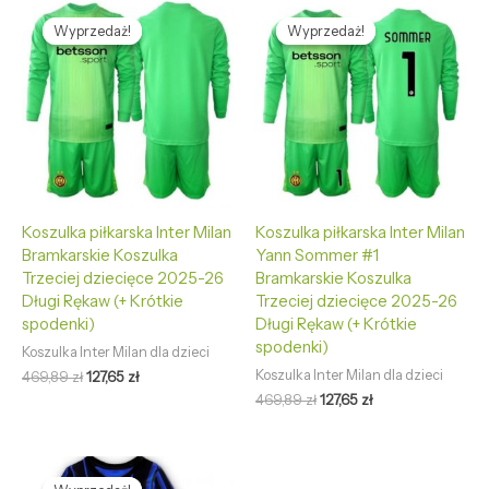
Pierwotna
Aktualna
Pierwotna
Aktualna
cena
cena
cena
cena
Wyprzedaż!
Wyprzedaż!
Wyprzedaż!
Wyprzedaż!
wynosiła:
wynosi:
wynosiła:
wynosi:
469,89 zł.
127,65 zł.
469,89 zł.
127,65 zł.
Koszulka piłkarska Inter Milan
Koszulka piłkarska Inter Milan
Bramkarskie Koszulka
Yann Sommer #1
Trzeciej dziecięce 2025-26
Bramkarskie Koszulka
Długi Rękaw (+ Krótkie
Trzeciej dziecięce 2025-26
spodenki)
Długi Rękaw (+ Krótkie
spodenki)
Koszulka Inter Milan dla dzieci
Koszulka Inter Milan dla dzieci
469,89
zł
127,65
zł
469,89
zł
127,65
zł
Pierwotna
Aktualna
cena
cena