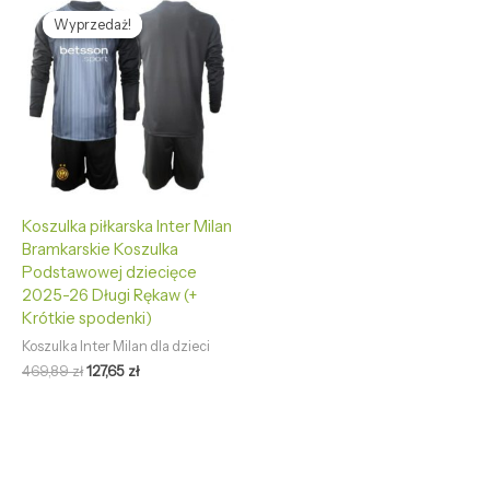
cena
cena
Wyprzedaż!
Wyprzedaż!
wynosiła:
wynosi:
469,89 zł.
127,65 zł.
Koszulka piłkarska Inter Milan
Bramkarskie Koszulka
Podstawowej dziecięce
2025-26 Długi Rękaw (+
Krótkie spodenki)
Koszulka Inter Milan dla dzieci
469,89
zł
127,65
zł