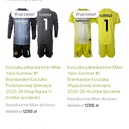
Pierwotna
Aktualna
Pierwotna
Aktualna
cena
cena
cena
cena
Wyprzedaż!
Wyprzedaż!
Wyprzedaż!
Wyprzedaż!
wynosiła:
wynosi:
wynosiła:
wynosi:
469,89 zł.
127,65 zł.
469,89 zł.
127,65 zł.
Koszulka piłkarska Inter Milan
Koszulka piłkarska Inter Milan
Yann Sommer #1
Yann Sommer #1
Bramkarskie Koszulka
Bramkarskie Koszulka
Podstawowej dziecięce
Wyjazdowej dziecięce
2025-26 Długi Rękaw (+
2025-26 +Krótkie Spodenk
Krótkie spodenki)
Koszulka Inter Milan dla dzieci
Koszulka Inter Milan dla dzieci
469,89
zł
127,65
zł
469,89
zł
127,65
zł
Pierwotna
Aktualna