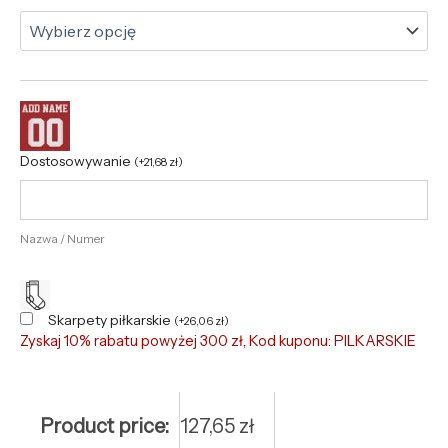
Dostosowywanie
(
+
21,68
zł
)
Nazwa / Numer
Skarpety piłkarskie
(
+
26,06
zł
)
Zyskaj 10% rabatu powyżej 300 zł, Kod kuponu: PILKARSKIE
Product price:
127,65
zł