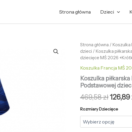
Strona główna
Dzieci
K
ilość
Strona główna
/
Pierwo
Koszulka
Koszulka
dzieci
/ Koszulka piłkars
cena
piłkarska
dziecięce MŚ 2026 +Krót
Francja
wynosi
Koszulka Francja MŚ 20
Eduardo
Camavinga
469,58 
Koszulka piłkarsk
#6
Podstawowej dziec
Koszulka
Podstawowej
469,58
zł
126,89
dziecięce
MŚ
Rozmiary Dziecięce
2026
+Krótkie
Spodenk