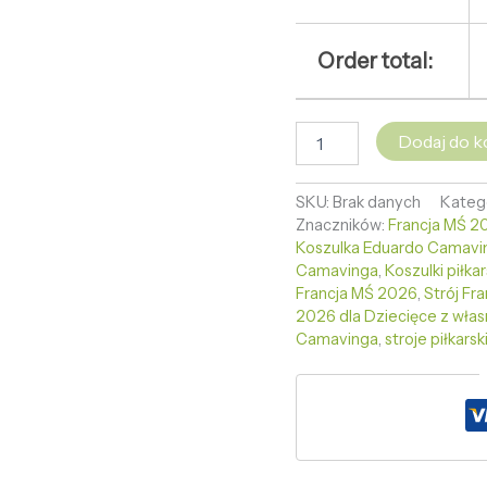
Order total:
Dodaj do k
SKU:
Brak danych
Kateg
Znaczników:
Francja MŚ 20
Koszulka Eduardo Camavin
Camavinga
,
Koszulki piłkar
Francja MŚ 2026
,
Strój Fr
2026 dla Dziecięce z wła
Camavinga
,
stroje piłkars