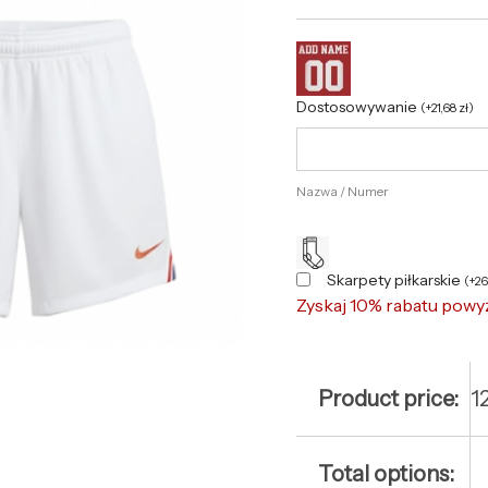
Dostosowywanie
(
+
21,68
zł
)
Nazwa / Numer
Skarpety piłkarskie
(
+
2
Zyskaj 10% rabatu powy
Product price:
1
Total options: