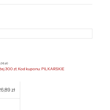
6,06
zł
)
żej 300 zł, Kod kuponu: PILKARSKIE
26,89
zł