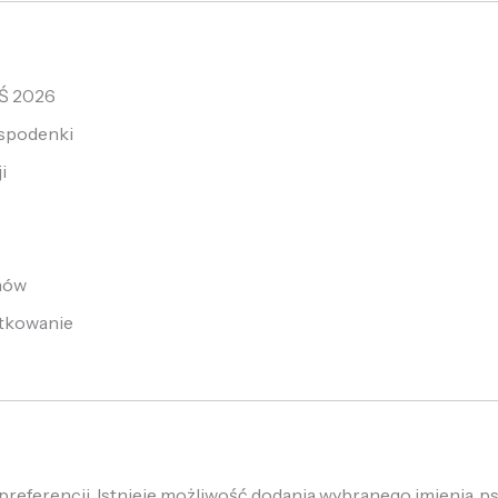
MŚ 2026
 spodenki
i
hów
ytkowanie
eferencji. Istnieje możliwość dodania wybranego imienia, p