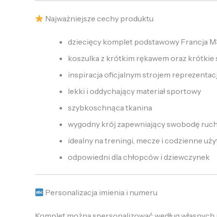
Najważniejsze cechy produktu
dziecięcy komplet podstawowy Francja 
koszulka z krótkim rękawem oraz krótkie
inspiracja oficjalnym strojem reprezentacj
lekki i oddychający materiał sportowy
szybkoschnąca tkanina
wygodny krój zapewniający swobodę ruc
idealny na treningi, mecze i codzienne uż
odpowiedni dla chłopców i dziewczynek
Personalizacja imienia i numeru
Komplet można spersonalizować według własnych pr