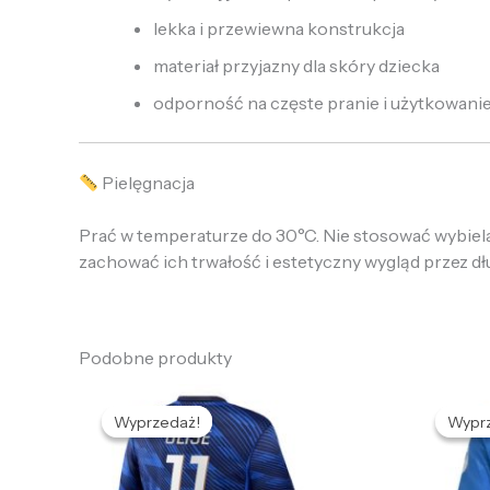
lekka i przewiewna konstrukcja
materiał przyjazny dla skóry dziecka
odporność na częste pranie i użytkowani
Pielęgnacja
Prać w temperaturze do 30°C. Nie stosować wybiela
zachować ich trwałość i estetyczny wygląd przez dłu
Podobne produkty
Pierwotna
Aktualna
P
cena
cena
c
Wyprzedaż!
Wyprzedaż!
Wypr
Wypr
wynosiła:
wynosi:
w
469,58 zł.
126,89 zł.
4