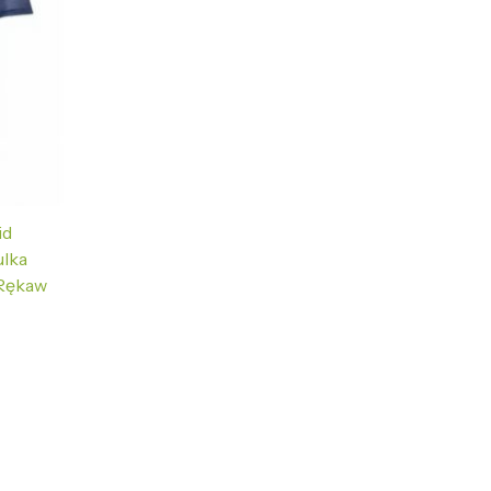
id
ulka
 Rękaw