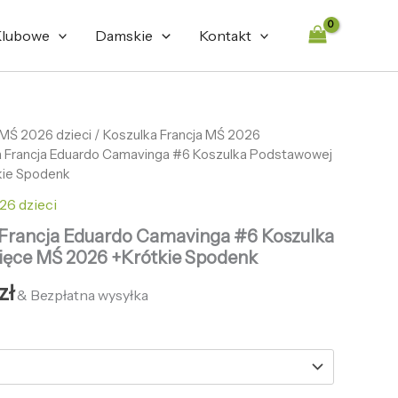
lubowe
Damskie
Kontakt
tna
 MŚ 2026 dzieci
Aktualna
/
Koszulka Francja MŚ 2026
ka Francja Eduardo Camavinga #6 Koszulka Podstawowej
cena
kie Spodenk
ła:
wynosi:
26 dzieci
zł.
126,89 zł.
a Francja Eduardo Camavinga #6 Koszulka
ięce MŚ 2026 +Krótkie Spodenk
zł
& Bezpłatna wysyłka