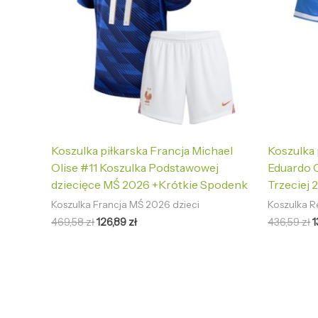
Koszulka piłkarska Francja Michael
Koszulka 
Olise #11 Koszulka Podstawowej
Eduardo 
dziecięce MŚ 2026 +Krótkie Spodenk
Trzeciej 
Koszulka Francja MŚ 2026 dzieci
Koszulka R
469,58
zł
126,89
zł
436,59
zł
1