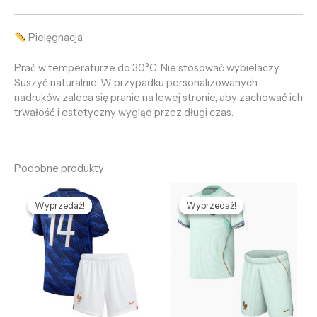
Pielęgnacja
Prać w temperaturze do 30°C. Nie stosować wybielaczy.
Suszyć naturalnie. W przypadku personalizowanych
nadruków zaleca się pranie na lewej stronie, aby zachować ich
trwałość i estetyczny wygląd przez długi czas.
Podobne produkty
Pierwotna
Aktualna
Pierwotna
Aktualna
cena
cena
cena
cena
Wyprzedaż!
Wyprzedaż!
Wyprzedaż!
Wyprzedaż!
wynosiła:
wynosi:
wynosiła:
wynosi:
469,58 zł.
126,89 zł.
469,58 zł.
126,89 zł.