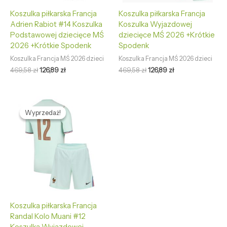
Koszulka piłkarska Francja
Koszulka piłkarska Francja
Adrien Rabiot #14 Koszulka
Koszulka Wyjazdowej
Podstawowej dziecięce MŚ
dziecięce MŚ 2026 +Krótkie
2026 +Krótkie Spodenk
Spodenk
Koszulka Francja MŚ 2026 dzieci
Koszulka Francja MŚ 2026 dzieci
469,58
zł
126,89
zł
469,58
zł
126,89
zł
Pierwotna
Aktualna
cena
cena
Wyprzedaż!
Wyprzedaż!
wynosiła:
wynosi:
469,58 zł.
126,89 zł.
Koszulka piłkarska Francja
Randal Kolo Muani #12