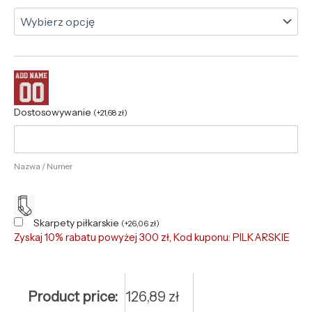
Dostosowywanie
(
+
21,68
zł
)
Nazwa / Numer
Skarpety piłkarskie
(
+
26,06
zł
)
Zyskaj 10% rabatu powyżej 300 zł, Kod kuponu: PILKARSKIE
Product price:
126,89
zł