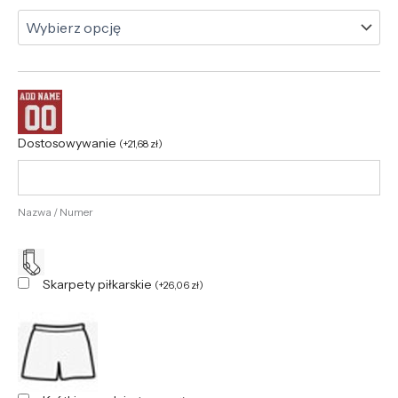
Dostosowywanie
(
+
21,68
zł
)
Nazwa / Numer
Skarpety piłkarskie
(
+
26,06
zł
)