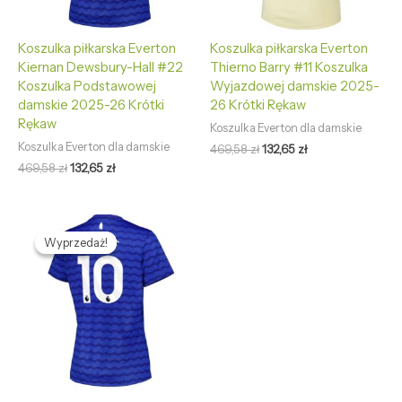
Koszulka piłkarska Everton
Koszulka piłkarska Everton
Kiernan Dewsbury-Hall #22
Thierno Barry #11 Koszulka
Koszulka Podstawowej
Wyjazdowej damskie 2025-
damskie 2025-26 Krótki
26 Krótki Rękaw
Rękaw
Koszulka Everton dla damskie
Koszulka Everton dla damskie
469,58
zł
132,65
zł
469,58
zł
132,65
zł
Pierwotna
Aktualna
cena
cena
Wyprzedaż!
Wyprzedaż!
wynosiła:
wynosi:
469,58 zł.
132,65 zł.