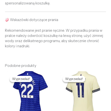
spersonalizowaną koszulkę.
Wskazówki dotyczące prania
Rekomendowane jest pranie ręczne. W przypadku prania w
pralce należy odwrócić koszulkę na lewą stronę, użyć zimnej
wody oraz delikatnego programu, aby skutecznie chronić
kolory i nadruki.
Podobne produkty
Pierwotna
Aktualna
Pierwotna
Aktualna
cena
cena
cena
cena
Wyprzedaż!
Wyprzedaż!
Wyprzedaż!
Wyprzedaż!
wynosiła:
wynosi:
wynosiła:
wynosi:
469,58 zł.
132,65 zł.
469,58 zł.
132,65 zł.