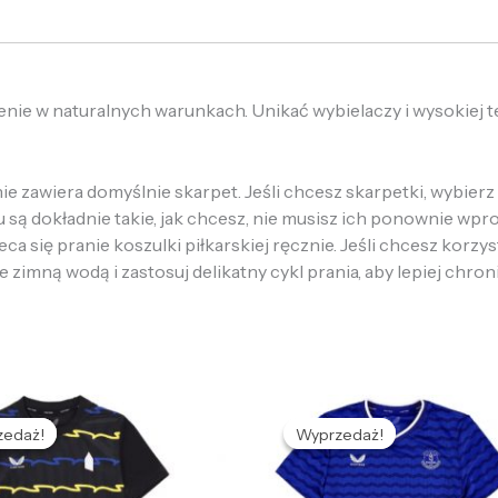
nie w naturalnych warunkach. Unikać wybielaczy i wysokiej 
e zawiera domyślnie skarpet. Jeśli chcesz skarpetki, wybierz 
u są dokładnie takie, jak chcesz, nie musisz ich ponownie wpr
a się pranie koszulki piłkarskiej ręcznie. Jeśli chcesz korzys
e zimną wodą i zastosuj delikatny cykl prania, aby lepiej chron
ierwotna
Aktualna
Pierwotna
Aktualna
cena
cena
cena
cena
zedaż!
zedaż!
Wyprzedaż!
Wyprzedaż!
ynosiła:
wynosi:
wynosiła:
wynosi:
79,66 zł.
126,86 zł.
479,66 zł.
126,86 zł.