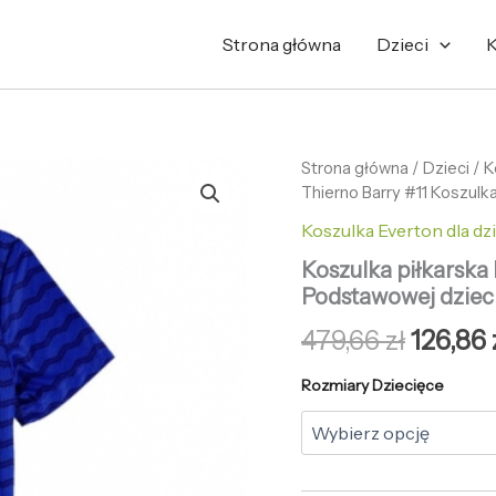
Strona główna
Dzieci
K
ilość
Strona główna
/
Pierwo
Dzieci
/
K
Koszulka
Thierno Barry #11 Koszul
cena
piłkarska
Koszulka Everton dla dzi
Everton
wynosi
Thierno
Koszulka piłkarska
Barry
479,66 
Podstawowej dziec
#11
Koszulka
479,66
zł
126,86
Podstawowej
dziecięce
Rozmiary Dziecięce
2025-
26
+Krótkie
Spodenk