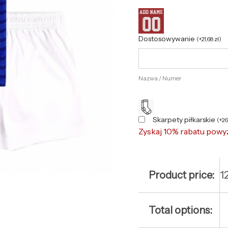
Dostosowywanie
(
+
21,68
zł
)
Nazwa / Numer
Skarpety piłkarskie
(
+
2
Zyskaj 10% rabatu powy
Product price:
1
Total options: