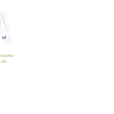
oszulka
5-26