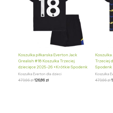
Koszulka piłkarska Everton Jack
Koszulka 
Grealish #18 Koszulka Trzeciej
Trzeciej 
dziecięce 2025-26 +Krótkie Spodenk
Spodenk
Koszulka Everton dla dzieci
Koszulka Ev
479,66
zł
126,86
zł
479,66
zł