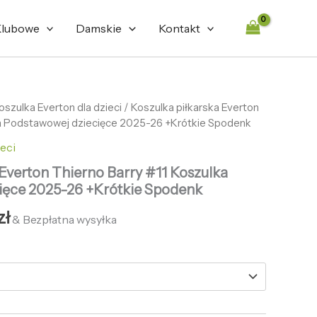
lubowe
Damskie
Kontakt
tna
oszulka Everton dla dzieci
Aktualna
/ Koszulka piłkarska Everton
ka Podstawowej dziecięce 2025-26 +Krótkie Spodenk
cena
eci
ła:
wynosi:
 Everton Thierno Barry #11 Koszulka
zł.
126,86 zł.
ięce 2025-26 +Krótkie Spodenk
zł
& Bezpłatna wysyłka