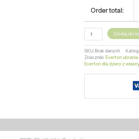
Order total:
Dodaj do k
SKU:
Brak danych
Kateg
Znaczniki:
Everton ubrania 
Everton dla dzieci z włas