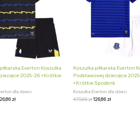
piłkarska Everton Koszulka
Koszulka piłkarska Everton K
dziecięce 2025-26 +Krótkie
Podstawowej dziecięce 202
+Krótkie Spodenk
erton dla dzieci
Koszulka Everton dla dzieci
126,86
zł
479,66
zł
126,86
zł