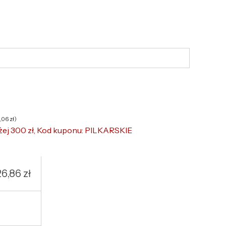
6,06
zł
)
żej 300 zł, Kod kuponu: PILKARSKIE
26,86
zł