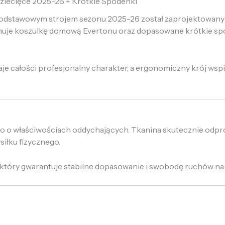
ziecięce 2025-26 + Krótkie Spodenki
 podstawowym strojem sezonu 2025-26 został zaprojektowany
muje koszulkę domową Evertonu oraz dopasowane krótkie spod
je całości profesjonalny charakter, a ergonomiczny krój wsp
o o właściwościach oddychających. Tkanina skutecznie odpr
iłku fizycznego.
 który gwarantuje stabilne dopasowanie i swobodę ruchów na 