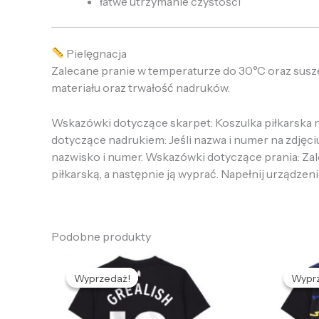
łatwe utrzymanie czystości
Pielęgnacja
Zalecane pranie w temperaturze do 30°C oraz susze
materiału oraz trwałość nadruków.
Wskazówki dotyczące skarpet: Koszulka piłkarska ni
dotyczące nadrukiem: Jeśli nazwa i numer na zdjęci
nazwisko i numer. Wskazówki dotyczące prania: Zalec
piłkarską, a następnie ją wyprać. Napełnij urządzeni
Podobne produkty
Pierwotna
Aktualna
P
cena
cena
Wyprzedaż!
Wyprzedaż!
Wypr
Wypr
wynosiła:
wynosi:
w
479,66 zł.
126,86 zł.
4