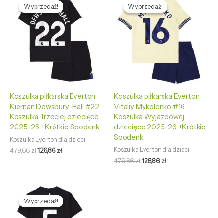
cena
cena
cena
cena
Wyprzedaż!
Wyprzedaż!
Wyprzedaż!
Wyprzedaż!
wynosiła:
wynosi:
wynosiła:
wynosi:
479,66 zł.
126,86 zł.
479,66 zł.
126,86 zł.
Koszulka piłkarska Everton
Koszulka piłkarska Everton
Kiernan Dewsbury-Hall #22
Vitaliy Mykolenko #16
Koszulka Trzeciej dziecięce
Koszulka Wyjazdowej
2025-26 +Krótkie Spodenk
dziecięce 2025-26 +Krótkie
Spodenk
Koszulka Everton dla dzieci
Koszulka Everton dla dzieci
479,66
zł
126,86
zł
479,66
zł
126,86
zł
Pierwotna
Aktualna
cena
cena
Wyprzedaż!
Wyprzedaż!
wynosiła:
wynosi:
479,66 zł.
126,86 zł.