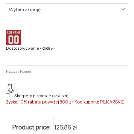
Dostosowywanie
(
+
21,68
zł
)
Nazwa / Numer
Skarpety piłkarskie
(
+
26,06
zł
)
Zyskaj 10% rabatu powyżej 300 zł, Kod kuponu: PILKARSKIE
Product price:
126,86
zł