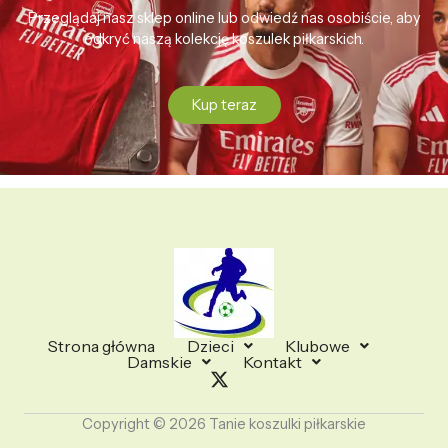
Przeglądaj nasz sklep online lub odwiedź nas osobiście, aby
odkryć naszą kolekcję koszulek piłkarskich.
Kup teraz
Strona główna
Dzieci
Klubowe
Damskie
Kontakt
Copyright © 2026 Tanie koszulki piłkarskie