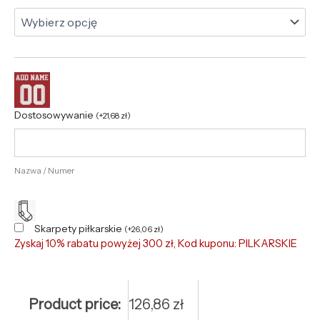
Dostosowywanie
(
+
21,68
zł
)
Nazwa / Numer
Skarpety piłkarskie
(
+
26,06
zł
)
Zyskaj 10% rabatu powyżej 300 zł, Kod kuponu: PILKARSKIE
Product price:
126,86
zł