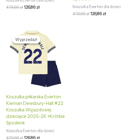
Koszulka Everton dla dzieci
Koszulka Everton dla dzieci
479,66
zł
126,86
zł
479,66
zł
126,86
zł
Pierwotna
Aktualna
cena
cena
Wyprzedaż!
Wyprzedaż!
wynosiła:
wynosi:
479,66 zł.
126,86 zł.
Koszulka piłkarska Everton
Kiernan Dewsbury-Hall #22
Koszulka Wyjazdowej
dziecięce 2025-26 +Krótkie
Spodenk
Koszulka Everton dla dzieci
479,66
zł
126,86
zł