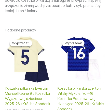
odwrócić koszulkę piłkarską, a następnie ją wyprać. Napełnij
urządzenie zimną wodą i zastosuj delikatny cykl prania, aby
lepiej chronić kolory.
Podobne produkty
Pierwotna
Aktualna
Pierwotna
Aktualna
cena
cena
cena
cena
Wyprzedaż!
Wyprzedaż!
Wyprzedaż!
Wyprzedaż!
wynosiła:
wynosi:
wynosiła:
wynosi:
479,66 zł.
126,86 zł.
479,66 zł.
126,86 zł.
Koszulka piłkarska Everton
Koszulka piłkarska Everton
Michael Keane #5 Koszulka
Vitaliy Mykolenko #16
Wyjazdowej dziecięce
Koszulka Podstawowej
2025-26 +Krótkie Spodenk
dziecięce 2025-26 +Krótkie
Spodenk