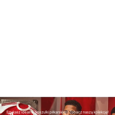
Szukasz idealnej koszulki piłkarskiej? Zobacz naszą kolekcję!