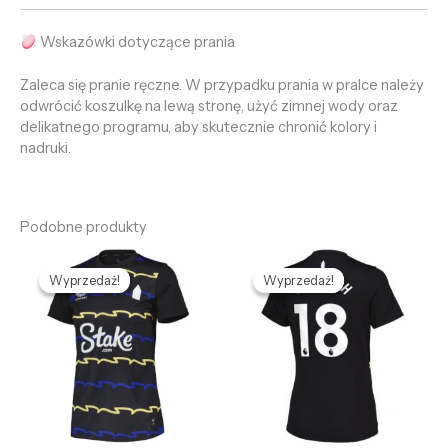
Wskazówki dotyczące prania
Zaleca się pranie ręczne. W przypadku prania w pralce należy
odwrócić koszulkę na lewą stronę, użyć zimnej wody oraz
delikatnego programu, aby skutecznie chronić kolory i
nadruki.
Podobne produkty
Pierwotna
Aktualna
Pierwotna
Aktualna
cena
cena
cena
cena
Wyprzedaż!
Wyprzedaż!
Wyprzedaż!
Wyprzedaż!
wynosiła:
wynosi:
wynosiła:
wynosi:
469,58 zł.
132,65 zł.
469,58 zł.
132,65 zł.