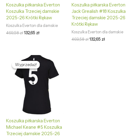
Koszulka piłkarska Everton
Koszulka piłkarska Everton
Koszulka Trzeciej damskie
Jack Grealish #18 Koszulka
2025-26 Krótki Rękaw
Trzeciej damskie 2025-26
Krótki Rękaw
Koszulka Everton dla damskie
Koszulka Everton dla damskie
469,58
zł
132,65
zł
469,58
zł
132,65
zł
Pierwotna
Aktualna
cena
cena
Wyprzedaż!
Wyprzedaż!
wynosiła:
wynosi:
469,58 zł.
132,65 zł.
Koszulka piłkarska Everton
Michael Keane #5 Koszulka
Trzeciej damskie 2025-26