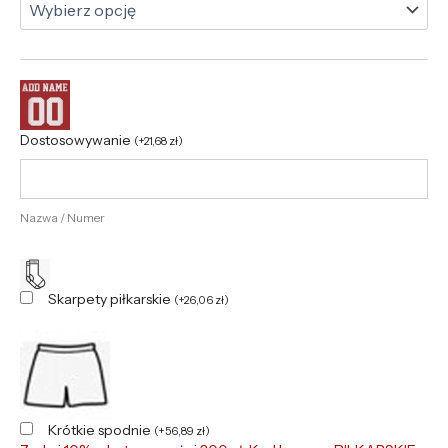
Dostosowywanie
(
+
21,68
zł
)
Nazwa / Numer
Skarpety piłkarskie
(
+
26,06
zł
)
Krótkie spodnie
(
+
56,89
zł
)