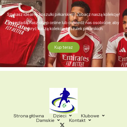
Szukasz idealnej koszulki piłkarskiej? Zobacz naszą kolekcję!
Przeglądaj nasz sklep online lub odwiedź nas osobiście, aby
odkryć naszą kolekcję koszulek piłkarskich.
Kup teraz
Strona główna
Dzieci
Klubowe
Damskie
Kontakt