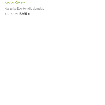
Krótki Rękaw
Koszulka Everton dla damskie
469,58
zł
132,65
zł