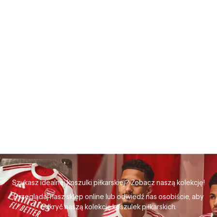
Szukasz idealnej koszulki piłkarskiej? Zobacz naszą kolekcję!
Przeglądaj nasz sklep online lub odwiedź nas osobiście, aby
odkryć naszą kolekcję koszulek piłkarskich.