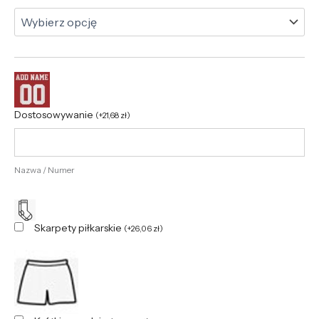
Dostosowywanie
(
+
21,68
zł
)
Nazwa / Numer
Skarpety piłkarskie
(
+
26,06
zł
)