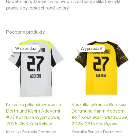
Napełnij urządzenie zimną wodą i zastosuj delikatny cykl
prania, aby lepiej chronić kolory.
Podobne produkty
Pierwotna
Aktualna
Pierwotna
Aktualna
cena
cena
cena
cena
Wyprzedaż!
Wyprzedaż!
Wyprzedaż!
Wyprzedaż!
wynosiła:
wynosi:
wynosiła:
wynosi:
475,68 zł.
133,56 zł.
475,68 zł.
133,56 zł.
Koszulka piłkarska Borussia
Koszulka piłkarska Borussia
Dortmund Karim Adeyemi
Dortmund Karim Adeyemi
#27 Koszulka Wyjazdowej
#27 Koszulka Podstawowej
2025-26 Krótki Rękaw
2025-26 Krótki Rękaw
Koszulka Borussia Dortmund
Koszulka Borussia Dortmund