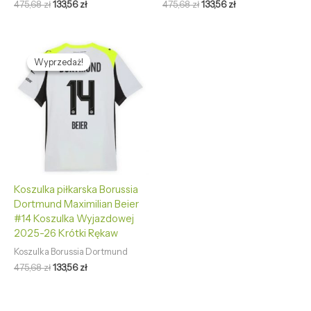
475,68
zł
133,56
zł
475,68
zł
133,56
zł
Pierwotna
Aktualna
cena
cena
Wyprzedaż!
Wyprzedaż!
wynosiła:
wynosi:
475,68 zł.
133,56 zł.
Koszulka piłkarska Borussia
Dortmund Maximilian Beier
#14 Koszulka Wyjazdowej
2025-26 Krótki Rękaw
Koszulka Borussia Dortmund
475,68
zł
133,56
zł