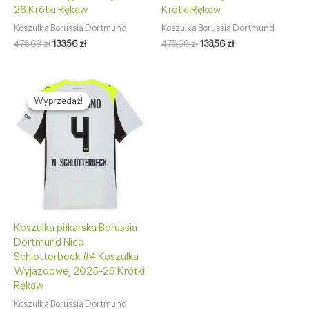
26 Krótki Rękaw
Krótki Rękaw
Koszulka Borussia Dortmund
Koszulka Borussia Dortmund
475,68
zł
133,56
zł
475,68
zł
133,56
zł
Pierwotna
Aktualna
cena
cena
Wyprzedaż!
Wyprzedaż!
wynosiła:
wynosi:
475,68 zł.
133,56 zł.
Koszulka piłkarska Borussia
Dortmund Nico
Schlotterbeck #4 Koszulka
Wyjazdowej 2025-26 Krótki
Rękaw
Koszulka Borussia Dortmund