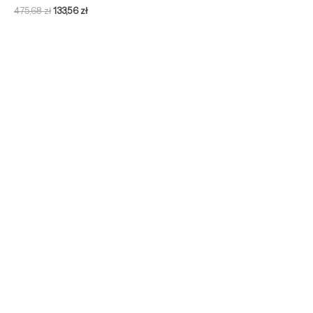
475,68
zł
133,56
zł