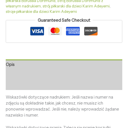
piłkarska Borussia Dortmund
,
Strój Borussia Dortmund z
własnym nadrukiem
,
strój piłkarski dla dzieci Karim Adeyemi
,
stroje piłkarskie dla dzieci Karim Adeyemi
Guaranteed Safe Checkout
Opis
Informacje dodatkowe
Opinie (0)
Wskazówki dotyczące nadrukiem: Jeśli nazwa i numer na
zdjęciu są dokładnie takie, jak chcesz, nie musisz ich
ponownie wprowadzać. Jeśli nie, należy wprowadzić żądane
nazwisko i numer.
Wskazówki dotyczące prania: Zaleca się pranie koszulki