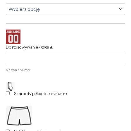
Dostosowywanie
(
+
21,68
zł
)
Nazwa / Numer
Skarpety piłkarskie
(
+
26,06
zł
)