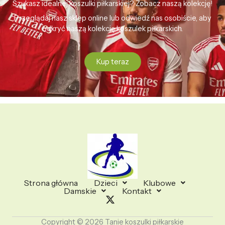
Szukasz idealnej koszulki piłkarskiej? Zobacz naszą kolekcję!
Przeglądaj nasz sklep online lub odwiedź nas osobiście, aby
odkryć naszą kolekcję koszulek piłkarskich.
Kup teraz
Strona główna
Dzieci
Klubowe
Damskie
Kontakt
Copyright © 2026 Tanie koszulki piłkarskie