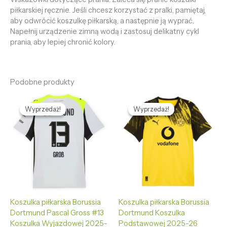
piłkarskiej ręcznie. Jeśli chcesz korzystać z pralki, pamiętaj,
aby odwrócić koszulkę piłkarską, a następnie ją wyprać.
Napełnij urządzenie zimną wodą i zastosuj delikatny cykl
prania, aby lepiej chronić kolory.
Podobne produkty
Pierwotna
Aktualna
Pierwotna
Aktualna
cena
cena
cena
cena
Wyprzedaż!
Wyprzedaż!
Wyprzedaż!
Wyprzedaż!
wynosiła:
wynosi:
wynosiła:
wynosi:
475,68 zł.
133,56 zł.
475,68 zł.
133,56 zł.
Koszulka piłkarska Borussia
Koszulka piłkarska Borussia
Dortmund Pascal Gross #13
Dortmund Koszulka
Koszulka Wyjazdowej 2025-
Podstawowej 2025-26