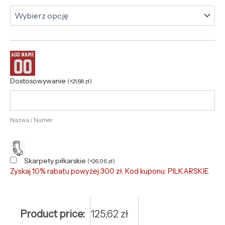
Dostosowywanie
(
+
21,68
zł
)
Nazwa / Numer
Skarpety piłkarskie
(
+
26,06
zł
)
Zyskaj 10% rabatu powyżej 300 zł, Kod kuponu: PILKARSKIE
Product price:
125,62
zł