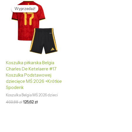
Pierwotna
Aktualna
cena
cena
Wyprzedaż!
Wyprzedaż!
wynosiła:
wynosi:
469,88 zł.
125,62 zł.
Koszulka piłkarska Belgia
Charles De Ketelaere #17
Koszulka Podstawowej
dziecięce MŚ 2026 +Krótkie
Spodenk
Koszulka Belgia MŚ 2026 dzieci
469,88
zł
125,62
zł