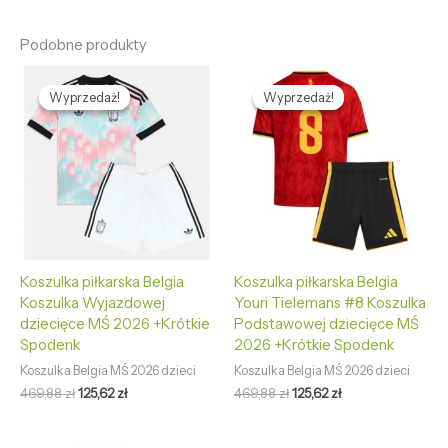
Podobne produkty
Pierwotna
Aktualna
Pierwotna
Aktualna
cena
cena
cena
cena
Wyprzedaż!
Wyprzedaż!
Wyprzedaż!
Wyprzedaż!
wynosiła:
wynosi:
wynosiła:
wynosi:
469,88 zł.
125,62 zł.
469,88 zł.
125,62 zł.
Koszulka piłkarska Belgia
Koszulka piłkarska Belgia
Koszulka Wyjazdowej
Youri Tielemans #8 Koszulka
dziecięce MŚ 2026 +Krótkie
Podstawowej dziecięce MŚ
Spodenk
2026 +Krótkie Spodenk
Koszulka Belgia MŚ 2026 dzieci
Koszulka Belgia MŚ 2026 dzieci
469,88
zł
125,62
zł
469,88
zł
125,62
zł