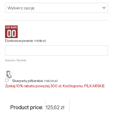
Dostosowywanie
(
+
21,68
zł
)
Nazwa / Numer
Skarpety piłkarskie
(
+
26,06
zł
)
Zyskaj 10% rabatu powyżej 300 zł, Kod kuponu: PILKARSKIE
Product price:
125,62
zł