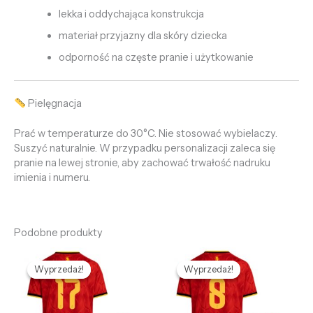
lekka i oddychająca konstrukcja
materiał przyjazny dla skóry dziecka
odporność na częste pranie i użytkowanie
Pielęgnacja
Prać w temperaturze do 30°C. Nie stosować wybielaczy.
Suszyć naturalnie. W przypadku personalizacji zaleca się
pranie na lewej stronie, aby zachować trwałość nadruku
imienia i numeru.
Podobne produkty
Pierwotna
Aktualna
Pierwotna
Aktualna
cena
cena
cena
cena
Wyprzedaż!
Wyprzedaż!
Wyprzedaż!
Wyprzedaż!
wynosiła:
wynosi:
wynosiła:
wynosi:
469,88 zł.
125,62 zł.
469,88 zł.
125,62 zł.