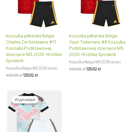
Koszulka piłkarska Belgia
Koszulka piłkarska Belgia
Charles De Ketelaere #17
Youri Tielemans #8 Koszulka
Koszulka Podstawowej
Podstawowej dziecięce MŚ
dziecięce MŚ 2026 +Krótkie
2026 +Krótkie Spodenk
Spodenk
Koszulka Belgia MŚ 2026 dzieci
Koszulka Belgia MŚ 2026 dzieci
469,88
zł
125,62
zł
469,88
zł
125,62
zł
Pierwotna
Aktualna
cena
cena
Wyprzedaż!
Wyprzedaż!
wynosiła:
wynosi:
469,88 zł.
125,62 zł.