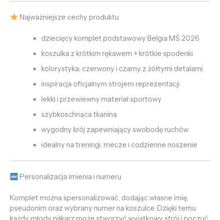
Najważniejsze cechy produktu
dziecięcy komplet podstawowy Belgia MŚ 2026
koszulka z krótkim rękawem + krótkie spodenki
kolorystyka: czerwony i czarny z żółtymi detalami
inspiracja oficjalnym strojem reprezentacji
lekki i przewiewny materiał sportowy
szybkoschnąca tkanina
wygodny krój zapewniający swobodę ruchów
idealny na treningi, mecze i codzienne noszenie
Personalizacja imienia i numeru
Komplet można spersonalizować, dodając własne imię,
pseudonim oraz wybrany numer na koszulce. Dzięki temu
każdy młody piłkarz może stworzyć wyjątkowy strój i poczuć