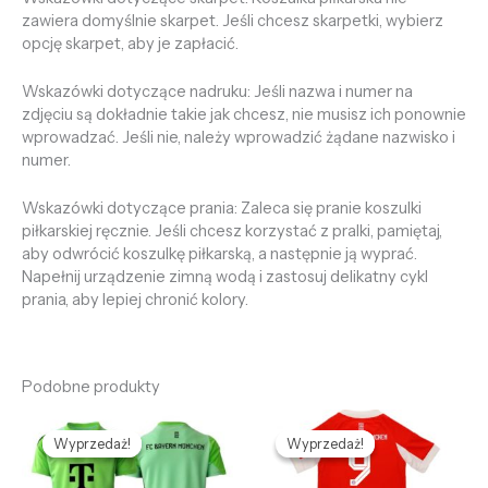
zawiera domyślnie skarpet. Jeśli chcesz skarpetki, wybierz
opcję skarpet, aby je zapłacić.
Wskazówki dotyczące nadruku: Jeśli nazwa i numer na
zdjęciu są dokładnie takie jak chcesz, nie musisz ich ponownie
wprowadzać. Jeśli nie, należy wprowadzić żądane nazwisko i
numer.
Wskazówki dotyczące prania: Zaleca się pranie koszulki
piłkarskiej ręcznie. Jeśli chcesz korzystać z pralki, pamiętaj,
aby odwrócić koszulkę piłkarską, a następnie ją wyprać.
Napełnij urządzenie zimną wodą i zastosuj delikatny cykl
prania, aby lepiej chronić kolory.
Podobne produkty
Pierwotna
Aktualna
Pierwotna
Aktualna
cena
cena
cena
cena
Wyprzedaż!
Wyprzedaż!
Wyprzedaż!
Wyprzedaż!
wynosiła:
wynosi:
wynosiła:
wynosi:
468,68 zł.
128,69 zł.
468,68 zł.
128,69 zł.