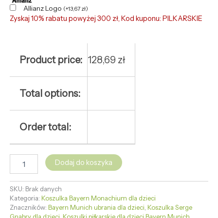
Allianz Logo
(
+
13,67
zł
)
Zyskaj 10% rabatu powyżej 300 zł, Kod kuponu: PILKARSKIE
Product price:
128,69
zł
Total options:
Order total:
Dodaj do koszyka
SKU:
Brak danych
Kategoria:
Koszulka Bayern Monachium dla dzieci
Znaczników:
Bayern Munich ubrania dla dzieci
,
Koszulka Serge
Gnabry dla dzieci
,
Koszulki piłkarskie dla dzieci Bayern Munich
,