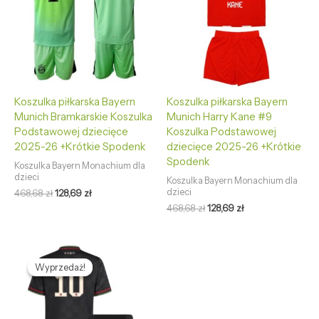
Koszulka piłkarska Bayern
Koszulka piłkarska Bayern
Munich Bramkarskie Koszulka
Munich Harry Kane #9
Podstawowej dziecięce
Koszulka Podstawowej
2025-26 +Krótkie Spodenk
dziecięce 2025-26 +Krótkie
Spodenk
Koszulka Bayern Monachium dla
dzieci
Koszulka Bayern Monachium dla
dzieci
468,68
zł
128,69
zł
468,68
zł
128,69
zł
Pierwotna
Aktualna
cena
cena
Wyprzedaż!
Wyprzedaż!
wynosiła:
wynosi:
468,68 zł.
128,69 zł.