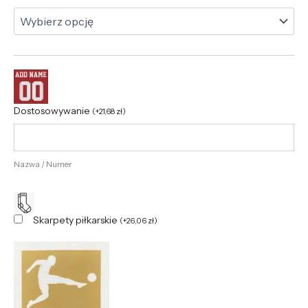
Dostosowywanie
(
+
21,68
zł
)
Nazwa / Numer
Skarpety piłkarskie
(
+
26,06
zł
)