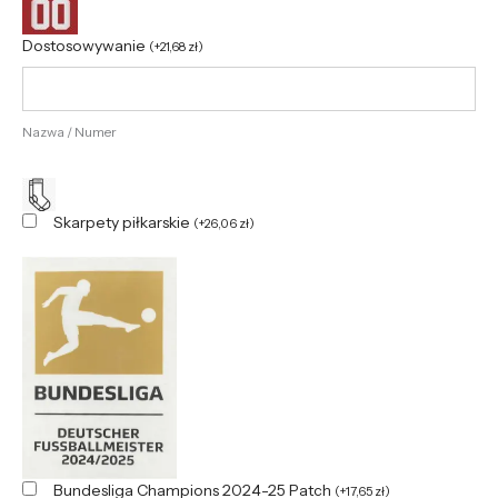
Dostosowywanie
(
+
21,68
zł
)
Nazwa / Numer
Skarpety piłkarskie
(
+
26,06
zł
)
Bundesliga Champions 2024-25 Patch
(
+
17,65
zł
)