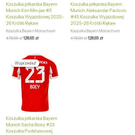
Koszulka piłkarska Bayern
Koszulka piłkarska Bayern
Munich Kim Min-jae #3
Munich Aleksandar Pavlovic
Koszulka Wyjazdowej 2025-
#45 Koszulka Wyjazdowej
26 Krótki Rękaw
2025-26 Krótki Rękaw
Koszulka Bayern Monachium
Koszulka Bayern Monachium
478,69
zł
128,65
zł
478,69
zł
128,65
zł
Pierwotna
Aktualna
cena
cena
Wyprzedaż!
Wyprzedaż!
wynosiła:
wynosi:
478,69 zł.
128,65 zł.
Koszulka piłkarska Bayern
Munich Sacha Boey #23
Koszulka Podstawowej