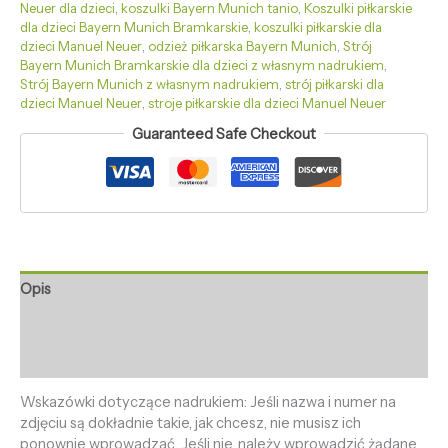
Neuer dla dzieci
,
koszulki Bayern Munich tanio
,
Koszulki piłkarskie
dla dzieci Bayern Munich Bramkarskie
,
koszulki piłkarskie dla
dzieci Manuel Neuer
,
odzież piłkarska Bayern Munich
,
Strój
Bayern Munich Bramkarskie dla dzieci z własnym nadrukiem
,
Strój Bayern Munich z własnym nadrukiem
,
strój piłkarski dla
dzieci Manuel Neuer
,
stroje piłkarskie dla dzieci Manuel Neuer
Guaranteed Safe Checkout
Opis
Informacje dodatkowe
Opinie (0)
Wskazówki dotyczące nadrukiem: Jeśli nazwa i numer na
zdjęciu są dokładnie takie, jak chcesz, nie musisz ich
ponownie wprowadzać. Jeśli nie, należy wprowadzić żądane