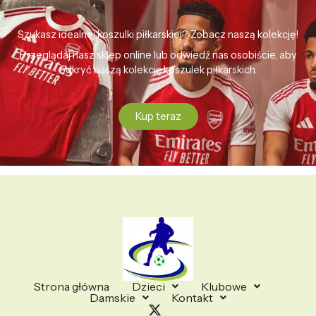
Szukasz idealnej koszulki piłkarskiej? Zobacz naszą kolekcję!
Przeglądaj nasz sklep online lub odwiedź nas osobiście, aby
odkryć naszą kolekcję koszulek piłkarskich.
Kup teraz
Strona główna
Dzieci
Klubowe
Damskie
Kontakt