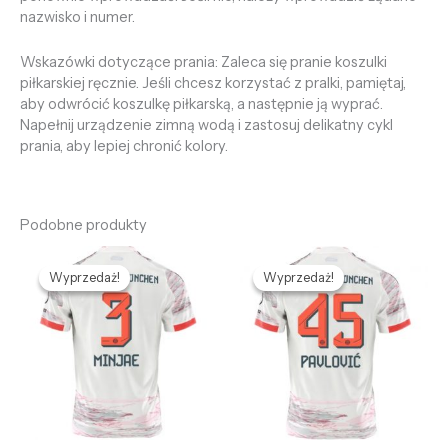
nazwisko i numer.
Wskazówki dotyczące prania: Zaleca się pranie koszulki
piłkarskiej ręcznie. Jeśli chcesz korzystać z pralki, pamiętaj,
aby odwrócić koszulkę piłkarską, a następnie ją wyprać.
Napełnij urządzenie zimną wodą i zastosuj delikatny cykl
prania, aby lepiej chronić kolory.
Podobne produkty
Pierwotna
Aktualna
Pierwotna
Aktualna
cena
cena
cena
cena
Wyprzedaż!
Wyprzedaż!
Wyprzedaż!
Wyprzedaż!
wynosiła:
wynosi:
wynosiła:
wynosi:
478,69 zł.
128,65 zł.
478,69 zł.
128,65 zł.