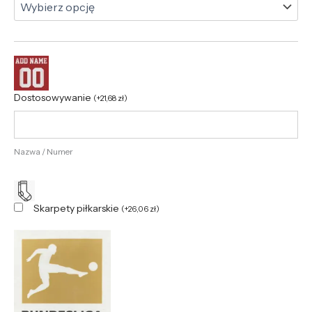
Dostosowywanie
(
+
21,68
zł
)
Nazwa / Numer
Skarpety piłkarskie
(
+
26,06
zł
)