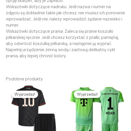
opcję skarpet, aby je zapłacić.
Wskazówki dotyczące nadruku: Jeśli nazwa i numer na
zdjęciu są dokładnie takie jak chcesz, nie musisz ich ponownie
wprowadzać. Jeśli nie, należy wprowadzić żądane nazwisko i
numer.
Wskazówki dotyczące prania: Zaleca się pranie koszulki
piłkarskiej ręcznie. Jeśli chcesz korzystać z pralki, pamiętaj,
aby odwrócić koszulkę piłkarską, a następnie ją wyprać.
Napełnij urządzenie zimną wodą i zastosuj delikatny cykl
prania, aby lepiej chronić kolory.
Podobne produkty
Pierwotna
Aktualna
Pierwotna
Aktualna
cena
cena
cena
cena
Wyprzedaż!
Wyprzedaż!
Wyprzedaż!
Wyprzedaż!
wynosiła:
wynosi:
wynosiła:
wynosi:
468,68 zł.
128,69 zł.
468,68 zł.
128,69 zł.