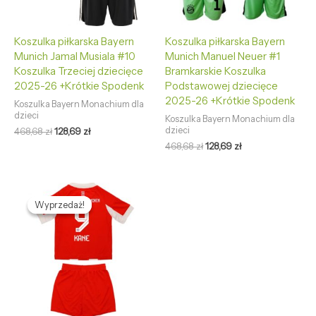
Koszulka piłkarska Bayern
Koszulka piłkarska Bayern
Munich Jamal Musiala #10
Munich Manuel Neuer #1
Koszulka Trzeciej dziecięce
Bramkarskie Koszulka
2025-26 +Krótkie Spodenk
Podstawowej dziecięce
2025-26 +Krótkie Spodenk
Koszulka Bayern Monachium dla
dzieci
Koszulka Bayern Monachium dla
dzieci
468,68
zł
128,69
zł
468,68
zł
128,69
zł
Pierwotna
Aktualna
cena
cena
Wyprzedaż!
Wyprzedaż!
wynosiła:
wynosi:
468,68 zł.
128,69 zł.