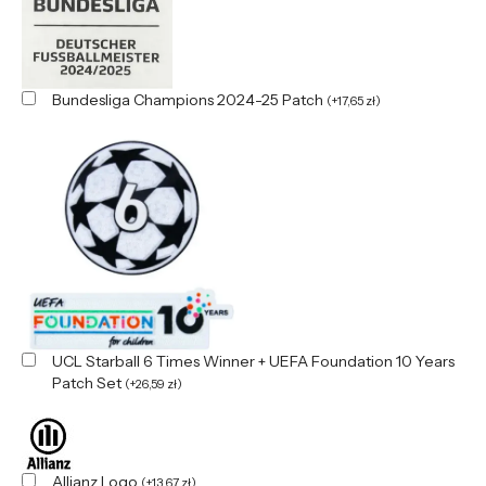
Bundesliga Champions 2024-25 Patch
(
+
17,65
zł
)
UCL Starball 6 Times Winner + UEFA Foundation 10 Years
Patch Set
(
+
26,59
zł
)
Allianz Logo
(
+
13,67
zł
)