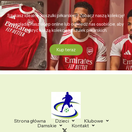
Szukasz idealnej koszulki piłkarskiej? Zobacz naszą kolekcję!
Przeglądaj nasz sklep online lub odwiedź nas osobiście, aby
odkryć naszą kolekcję koszulek piłkarskich.
Kup teraz
Strona główna
Dzieci
Klubowe
Damskie
Kontakt