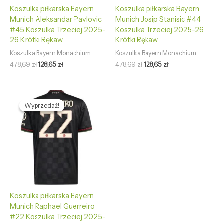
Koszulka piłkarska Bayern
Koszulka piłkarska Bayern
Munich Aleksandar Pavlovic
Munich Josip Stanisic #44
#45 Koszulka Trzeciej 2025-
Koszulka Trzeciej 2025-26
26 Krótki Rękaw
Krótki Rękaw
Koszulka Bayern Monachium
Koszulka Bayern Monachium
478,69
zł
128,65
zł
478,69
zł
128,65
zł
Pierwotna
Aktualna
cena
cena
Wyprzedaż!
Wyprzedaż!
wynosiła:
wynosi:
478,69 zł.
128,65 zł.
Koszulka piłkarska Bayern
Munich Raphael Guerreiro
#22 Koszulka Trzeciej 2025-