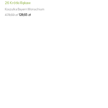
26 Krótki Rękaw
Koszulka Bayern Monachium
478,69
zł
128,65
zł