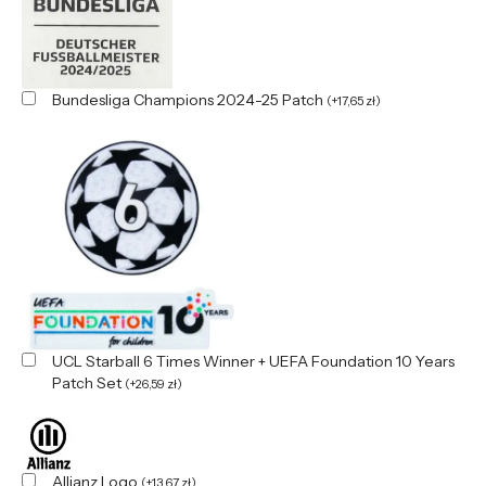
Bundesliga Champions 2024-25 Patch
(
+
17,65
zł
)
UCL Starball 6 Times Winner + UEFA Foundation 10 Years
Patch Set
(
+
26,59
zł
)
Allianz Logo
(
+
13,67
zł
)