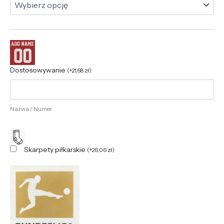
Dostosowywanie
(
+
21,68
zł
)
Nazwa / Numer
Skarpety piłkarskie
(
+
26,06
zł
)