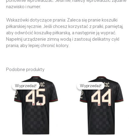
ponownie wprowadzać. Jeśli nie, należy wprowadzić żądane
nazwisko i numer.
Wskazówki dotyczące prania: Zaleca się pranie koszulki
piłkarskiej ręcznie. Jeśli chcesz korzystać z pralki, pamiętaj,
aby odwrócić koszulkę piłkarską, a następnie ją wyprać.
Napełnij urządzenie zimną wodą i zastosuj delikatny cykl
prania, aby lepiej chronić kolory.
Podobne produkty
Pierwotna
Aktualna
Pierwotna
Aktualna
cena
cena
cena
cena
Wyprzedaż!
Wyprzedaż!
Wyprzedaż!
Wyprzedaż!
wynosiła:
wynosi:
wynosiła:
wynosi:
478,69 zł.
128,65 zł.
478,69 zł.
128,65 zł.