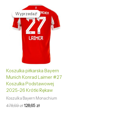
Pierwotna
Aktualna
cena
cena
Wyprzedaż!
Wyprzedaż!
wynosiła:
wynosi:
478,69 zł.
128,65 zł.
Koszulka piłkarska Bayern
Munich Konrad Laimer #27
Koszulka Podstawowej
2025-26 Krótki Rękaw
Koszulka Bayern Monachium
478,69
zł
128,65
zł