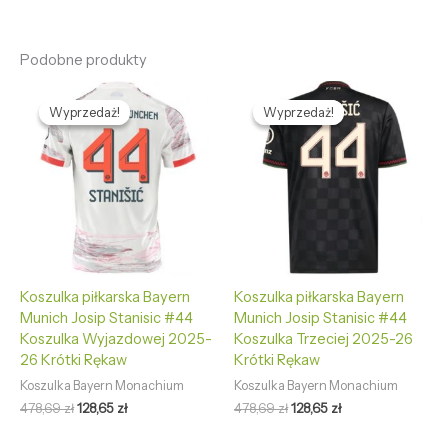
Podobne produkty
Pierwotna
Aktualna
Pierwotna
Aktualna
cena
cena
cena
cena
Wyprzedaż!
Wyprzedaż!
Wyprzedaż!
Wyprzedaż!
wynosiła:
wynosi:
wynosiła:
wynosi:
478,69 zł.
128,65 zł.
478,69 zł.
128,65 zł.
Koszulka piłkarska Bayern
Koszulka piłkarska Bayern
Munich Josip Stanisic #44
Munich Josip Stanisic #44
Koszulka Wyjazdowej 2025-
Koszulka Trzeciej 2025-26
26 Krótki Rękaw
Krótki Rękaw
Koszulka Bayern Monachium
Koszulka Bayern Monachium
478,69
zł
128,65
zł
478,69
zł
128,65
zł