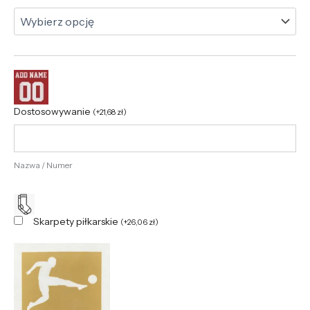
Dostosowywanie
(
+
21,68
zł
)
Nazwa / Numer
Skarpety piłkarskie
(
+
26,06
zł
)