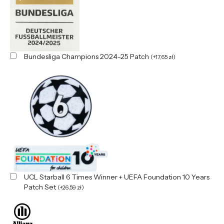
Bundesliga Champions 2024-25 Patch
(
+
17,65
zł
)
UCL Starball 6 Times Winner + UEFA Foundation 10 Years
Patch Set
(
+
26,59
zł
)