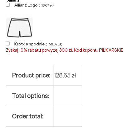
Allianz Logo
(
+
13,67
zł
)
Krótkie spodnie
(
+
56,89
zł
)
Zyskaj 10% rabatu powyżej 300 zł, Kod kuponu: PILKARSKIE
Product price:
128,65
zł
Total options:
Order total: