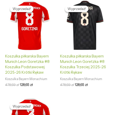
Pierwotna
Aktualna
Pierwotna
Aktualna
cena
cena
cena
cena
Wyprzedaż!
Wyprzedaż!
Wyprzedaż!
Wyprzedaż!
wynosiła:
wynosi:
wynosiła:
wynosi:
478,69 zł.
128,65 zł.
478,69 zł.
128,65 zł.
Koszulka piłkarska Bayern
Koszulka piłkarska Bayern
Munich Leon Goretzka #8
Munich Leon Goretzka #8
Koszulka Podstawowej
Koszulka Trzeciej 2025-26
2025-26 Krótki Rękaw
Krótki Rękaw
Koszulka Bayern Monachium
Koszulka Bayern Monachium
478,69
zł
128,65
zł
478,69
zł
128,65
zł
Pierwotna
Aktualna
cena
cena
Wyprzedaż!
Wyprzedaż!
wynosiła:
wynosi:
478,69 zł.
128,65 zł.