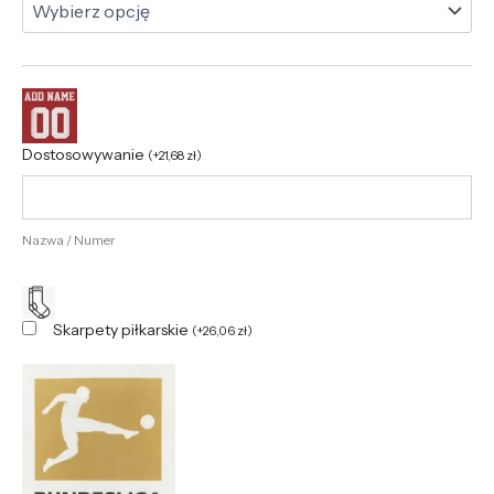
Dostosowywanie
(
+
21,68
zł
)
Nazwa / Numer
Skarpety piłkarskie
(
+
26,06
zł
)