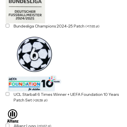
Bundesliga Champions 2024-25 Patch
(
+
17,65
zł
)
UCL Starball 6 Times Winner + UEFA Foundation 10 Years
Patch Set
(
+
26,59
zł
)
Allianz Logo
(
+
13,67
zł
)