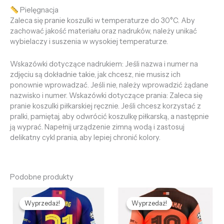
Pielęgnacja
Zaleca się pranie koszulki w temperaturze do 30°C. Aby
zachować jakość materiału oraz nadruków, należy unikać
wybielaczy i suszenia w wysokiej temperaturze.
Wskazówki dotyczące nadrukiem: Jeśli nazwa i numer na
zdjęciu są dokładnie takie, jak chcesz, nie musisz ich
ponownie wprowadzać. Jeśli nie, należy wprowadzić żądane
nazwisko i numer. Wskazówki dotyczące prania: Zaleca się
pranie koszulki piłkarskiej ręcznie. Jeśli chcesz korzystać z
pralki, pamiętaj, aby odwrócić koszulkę piłkarską, a następnie
ją wyprać. Napełnij urządzenie zimną wodą i zastosuj
delikatny cykl prania, aby lepiej chronić kolory.
Podobne produkty
Pierwotna
Aktualna
Pierwotna
Aktualna
cena
cena
cena
cena
Wyprzedaż!
Wyprzedaż!
Wyprzedaż!
Wyprzedaż!
wynosiła:
wynosi:
wynosiła:
wynosi:
436,59 zł.
132,65 zł.
436,59 zł.
132,65 zł.