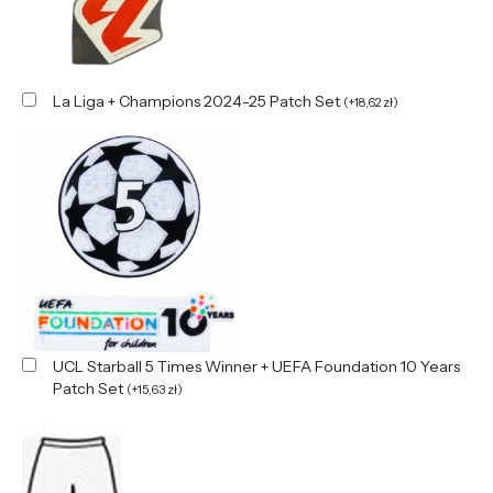
La Liga + Champions 2024-25 Patch Set
(
+
18,62
zł
)
UCL Starball 5 Times Winner + UEFA Foundation 10 Years
Patch Set
(
+
15,63
zł
)