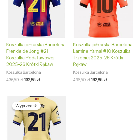
Koszulka piłkarska Barcelona
Koszulka piłkarska Barcelona
Frenkie de Jong #21
Lamine Yamal #10 Koszulka
Koszulka Podstawowej
Trzeciej 2025-26 Krótki
2025-26 Krótki Rękaw
Rękaw
Koszulka Barcelona
Koszulka Barcelona
436,59
zł
132,65
zł
436,59
zł
132,65
zł
Pierwotna
Aktualna
cena
cena
Wyprzedaż!
Wyprzedaż!
wynosiła:
wynosi:
436,59 zł.
132,65 zł.