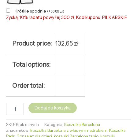
Krótkie spodnie
(
+
56,89
zł
)
Zyskaj 10% rabatu powyżej 300 zł, Kod kuponu: PILKARSKIE
Product price:
132,65
zł
Total options:
Order total:
Dodaj do koszyka
SKU:
Brak danych
Kategoria:
Koszulka Barcelona
Znaczników:
koszulka Barcelona z własnym nadrukiem
,
Koszulka
Pedri Gonzalez dla dzieci
,
koszulki Barcelona tanio
,
koszulki