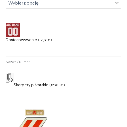
Dostosowywanie
(
+
21,68
zł
)
Nazwa / Numer
Skarpety piłkarskie
(
+
26,06
zł
)