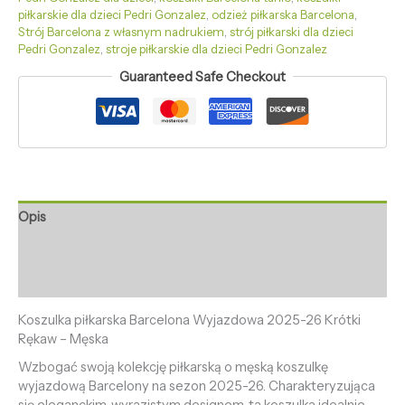
piłkarskie dla dzieci Pedri Gonzalez
,
odzież piłkarska Barcelona
,
Strój Barcelona z własnym nadrukiem
,
strój piłkarski dla dzieci
Pedri Gonzalez
,
stroje piłkarskie dla dzieci Pedri Gonzalez
Guaranteed Safe Checkout
Opis
Informacje dodatkowe
Opinie (0)
Koszulka piłkarska Barcelona Wyjazdowa 2025-26 Krótki
Rękaw – Męska
Wzbogać swoją kolekcję piłkarską o męską koszulkę
wyjazdową Barcelony na sezon 2025-26. Charakteryzująca
się eleganckim, wyrazistym designem, ta koszulka idealnie