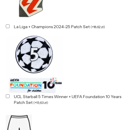
La Liga + Champions 2024-25 Patch Set
(
+
18,62
zł
)
UCL Starball 5 Times Winner + UEFA Foundation 10 Years
Patch Set
(
+
15,63
zł
)