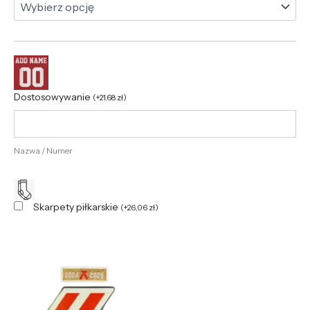
Dostosowywanie
(
+
21,68
zł
)
Nazwa / Numer
Skarpety piłkarskie
(
+
26,06
zł
)