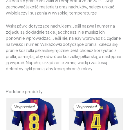
Zaleca się pranie koszulki w temperaturze do 30°C. Aby
zachować jakość materiału oraz nadruków, należy unikać
wybielaczy i suszenia w wysokiej temperaturze.
Wskazówki dotyczące nadrukiem: Jeśli nazwa i numer na
zdjęciu są dokładnie takie, jak chcesz, nie musisz ich
ponownie wprowadzać. Jeśli nie, należy wprowadzić żądane
nazwisko i numer. Wskazówki dotyczące prania: Zaleca się
pranie koszulki piłkarskiej ręcznie. Jeśli chcesz korzystać z
pralki, pamiętaj, aby odwrócić koszulkę piłkarską, a następnie
ją wyprać. Napełnij urządzenie zimną wodą i zastosuj
delikatny cykl prania, aby lepiej chronić kolory.
Podobne produkty
Pierwotna
Aktualna
Pierwotna
Aktualna
cena
cena
cena
cena
Wyprzedaż!
Wyprzedaż!
Wyprzedaż!
Wyprzedaż!
wynosiła:
wynosi:
wynosiła:
wynosi:
436,59 zł.
132,65 zł.
436,59 zł.
132,65 zł.