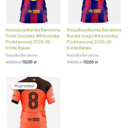
Koszulka piłkarska Barcelona
Koszulka piłkarska Barcelona
Pedri Gonzalez #8 Koszulka
Ronald Araujo #4 Koszulka
Podstawowej 2025-26
Podstawowej 2025-26
Krótki Rękaw
Krótki Rękaw
Koszulka Barcelona
Koszulka Barcelona
436,59
zł
132,65
zł
436,59
zł
132,65
zł
Pierwotna
Aktualna
cena
cena
Wyprzedaż!
Wyprzedaż!
wynosiła:
wynosi:
436,59 zł.
132,65 zł.