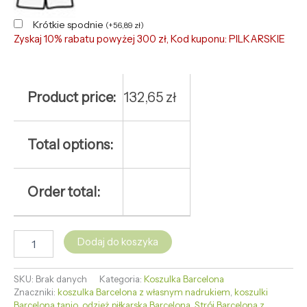
Krótkie spodnie
(
+
56,89
zł
)
Zyskaj 10% rabatu powyżej 300 zł, Kod kuponu: PILKARSKIE
Product price:
132,65
zł
Total options:
Order total:
Dodaj do koszyka
SKU:
Brak danych
Kategoria:
Koszulka Barcelona
Znaczniki:
koszulka Barcelona z własnym nadrukiem
,
koszulki
Barcelona tanio
,
odzież piłkarska Barcelona
,
Strój Barcelona z