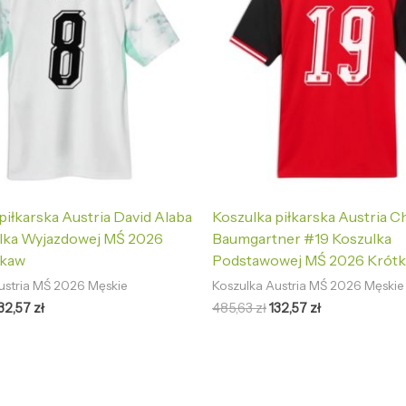
piłkarska Austria David Alaba
Koszulka piłkarska Austria C
lka Wyjazdowej MŚ 2026
Baumgartner #19 Koszulka
ękaw
Podstawowej MŚ 2026 Krótk
ustria MŚ 2026 Męskie
Koszulka Austria MŚ 2026 Męskie
32,57
zł
485,63
zł
132,57
zł