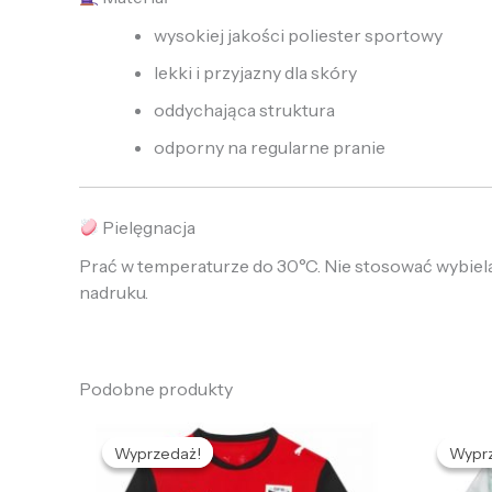
wysokiej jakości poliester sportowy
lekki i przyjazny dla skóry
oddychająca struktura
odporny na regularne pranie
Pielęgnacja
Prać w temperaturze do 30°C. Nie stosować wybielac
nadruku.
Podobne produkty
Pierwotna
Aktualna
P
cena
cena
c
Wyprzedaż!
Wyprzedaż!
Wypr
Wypr
wynosiła:
wynosi:
w
485,63 zł.
132,57 zł.
4