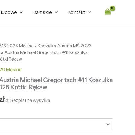
lubowe
Damskie
Kontakt
tna
 MŚ 2026 Męskie
Aktualna
/
Koszulka Austria MŚ 2026
ka Austria Michael Gregoritsch #11 Koszulka
cena
ótki Rękaw
ła:
wynosi:
26 Męskie
zł.
132,57 zł.
 Austria Michael Gregoritsch #11 Koszulka
026 Krótki Rękaw
zł
& Bezpłatna wysyłka