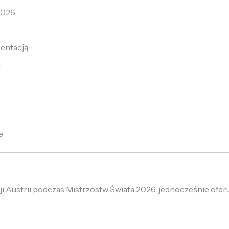
2026
zentacją
u
e
i Austrii podczas Mistrzostw Świata 2026, jednocześnie oferu