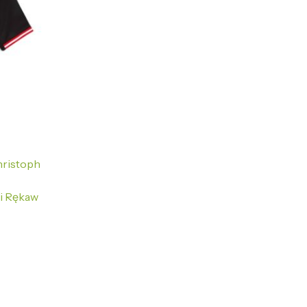
hristoph
i Rękaw