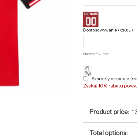
Dostosowywanie
(
+
21,68
zł
)
Nazwa / Numer
Skarpety piłkarskie
(
+
2
Zyskaj 10% rabatu powy
Product price:
1
Total options: