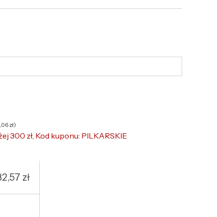
6,06
zł
)
żej 300 zł, Kod kuponu: PILKARSKIE
32,57
zł