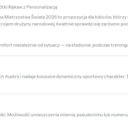
tki Rękaw z Personalizacją
a Mistrzostwa Świata 2026 to propozycja dla kibiców, którzy 
ojem drużyny narodowej, świetnie sprawdzi się zarówno pod
fort niezależnie od sytuacji — na stadionie, podczas trening
Austrii i nadaje koszulce dynamiczny, sportowy charakter. T
lki. Możliwość umieszczenia imienia, pseudonimu lub numeru 