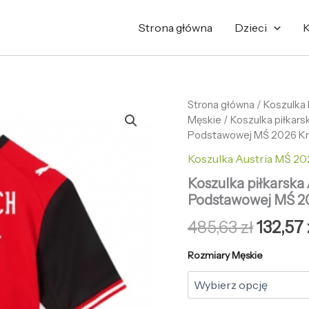
Strona główna
Dzieci
K
ilość
Strona główna
/
Pierwo
Koszulka
Koszulka
Męskie
/ Koszulka piłkars
cena
piłkarska
Podstawowej MŚ 2026 Kr
Austria
wynosi
Koszulka Austria MŚ 20
Michael
Gregoritsch
485,63 
Koszulka piłkarska
#11
Podstawowej MŚ 2
Koszulka
Podstawowej
485,63
zł
132,57
MŚ
2026
Rozmiary Męskie
Krótki
Rękaw