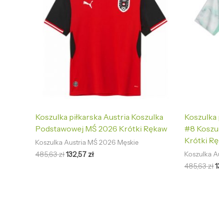
Koszulka piłkarska Austria Koszulka
Koszulka 
Podstawowej MŚ 2026 Krótki Rękaw
#8 Koszu
Krótki R
Koszulka Austria MŚ 2026 Męskie
485,63
zł
132,57
zł
Koszulka A
485,63
zł
1