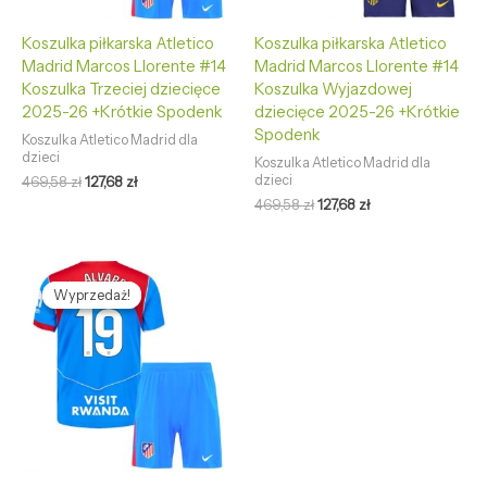
Koszulka piłkarska Atletico
Koszulka piłkarska Atletico
Madrid Marcos Llorente #14
Madrid Marcos Llorente #14
Koszulka Trzeciej dziecięce
Koszulka Wyjazdowej
2025-26 +Krótkie Spodenk
dziecięce 2025-26 +Krótkie
Spodenk
Koszulka Atletico Madrid dla
dzieci
Koszulka Atletico Madrid dla
dzieci
469,58
zł
127,68
zł
469,58
zł
127,68
zł
Pierwotna
Aktualna
cena
cena
Wyprzedaż!
Wyprzedaż!
wynosiła:
wynosi:
469,58 zł.
127,68 zł.