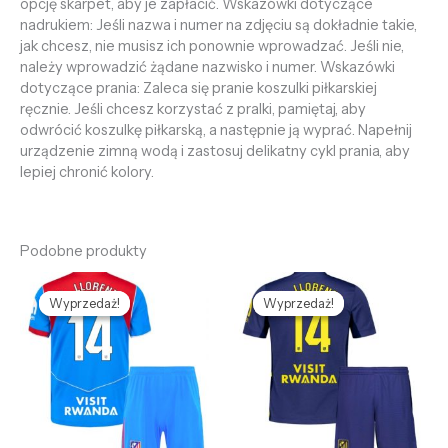
opcję skarpet, aby je zapłacić. Wskazówki dotyczące
nadrukiem: Jeśli nazwa i numer na zdjęciu są dokładnie takie,
jak chcesz, nie musisz ich ponownie wprowadzać. Jeśli nie,
należy wprowadzić żądane nazwisko i numer. Wskazówki
dotyczące prania: Zaleca się pranie koszulki piłkarskiej
ręcznie. Jeśli chcesz korzystać z pralki, pamiętaj, aby
odwrócić koszulkę piłkarską, a następnie ją wyprać. Napełnij
urządzenie zimną wodą i zastosuj delikatny cykl prania, aby
lepiej chronić kolory.
Podobne produkty
Pierwotna
Aktualna
Pierwotna
Aktualna
cena
cena
cena
cena
Wyprzedaż!
Wyprzedaż!
Wyprzedaż!
Wyprzedaż!
wynosiła:
wynosi:
wynosiła:
wynosi:
469,58 zł.
127,68 zł.
469,58 zł.
127,68 zł.