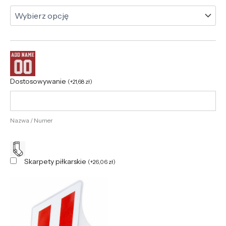
Dostosowywanie
(
+
21,68
zł
)
Nazwa / Numer
Skarpety piłkarskie
(
+
26,06
zł
)