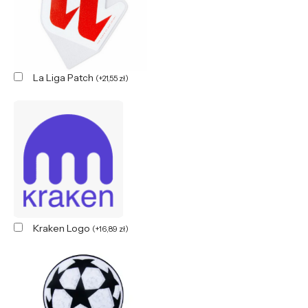
La Liga Patch
(
+
21,55
zł
)
Kraken Logo
(
+
16,89
zł
)