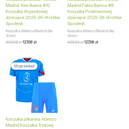
Madrid Alex Baena #10
Madrid Pablo Barrios #8
Koszulka Wyjazdowej
Koszulka Podstawowej
dziecięce 2025-26 +Krótkie
dziecięce 2025-26 +Krótkie
Spodenk
Spodenk
Koszulka Atletico Madrid dla
Koszulka Atletico Madrid dla
dzieci
dzieci
469,58
zł
127,68
zł
469,58
zł
127,68
zł
Pierwotna
Aktualna
cena
cena
Wyprzedaż!
Wyprzedaż!
wynosiła:
wynosi:
469,58 zł.
127,68 zł.
Koszulka piłkarska Atletico
Madrid Koszulka Trzeciej