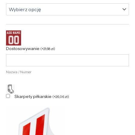
Dostosowywanie
(
+
21,68
zł
)
Nazwa / Numer
Skarpety piłkarskie
(
+
26,06
zł
)