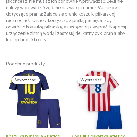
jak chcesz, nie musisz ich ponownie wprowadzać. Jeśli nie,
należy wprowadzić żądane nazwisko i numer. Wskazówki
dotyczące prania: Zaleca się pranie koszulki piłkarskiej
ręcznie. Jeśli chcesz korzystać z pralki, pamiętaj, aby
odwrócić koszulkę piłkarską, a następnie ją wyprać. Napełnij
urządzenie zimną wodą i zastosuj delikatny cykl prania, aby
lepiej chronić kolory.
Podobne produkty
Pierwotna
Aktualna
Pierwotna
Aktualna
cena
cena
cena
cena
Wyprzedaż!
Wyprzedaż!
Wyprzedaż!
Wyprzedaż!
wynosiła:
wynosi:
wynosiła:
wynosi:
469,58 zł.
127,68 zł.
469,58 zł.
127,68 zł.
Koszulka piłkarska Atletico
Koszulka piłkarska Atletico