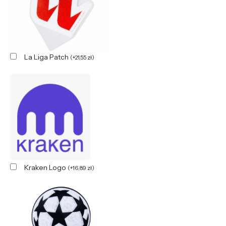
La Liga Patch
(
+
21,55
zł
)
Kraken Logo
(
+
16,89
zł
)