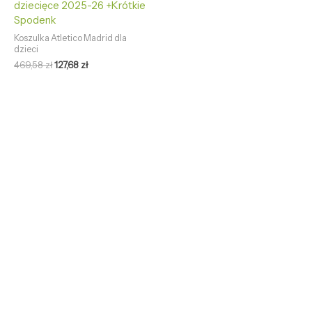
dziecięce 2025-26 +Krótkie
Spodenk
Koszulka Atletico Madrid dla
dzieci
469,58
zł
127,68
zł