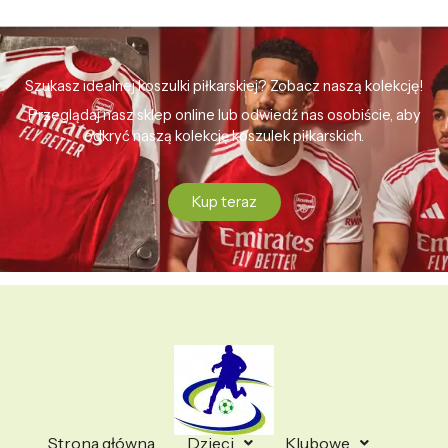
Szukasz idealnej koszulki piłkarskiej? Zobacz naszą kolekcję!
Przeglądaj nasz sklep online lub odwiedź nas osobiście, aby
odkryć naszą kolekcję koszulek piłkarskich.
Kup teraz
Strona główna
Dzieci
Klubowe